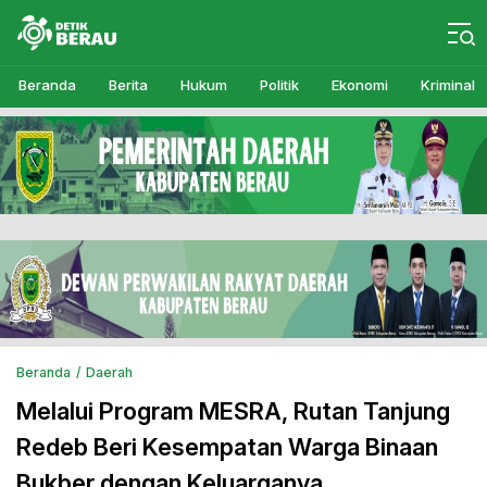
Detikberau.com
Media Diskusi Rakyat
Beranda
Berita
Hukum
Politik
Ekonomi
Kriminal
Beranda
Daerah
Melalui Program MESRA, Rutan Tanjung
Redeb Beri Kesempatan Warga Binaan
Bukber dengan Keluarganya