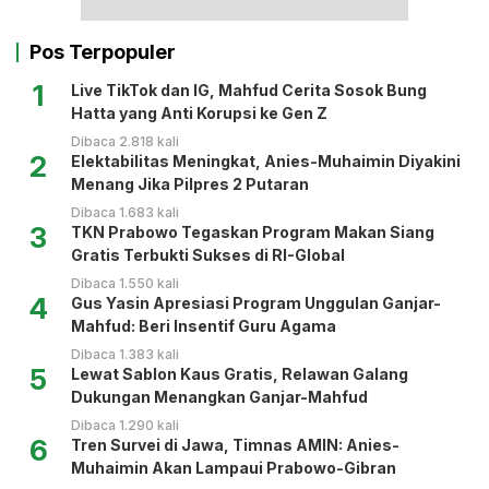
Pos Terpopuler
1
Live TikTok dan IG, Mahfud Cerita Sosok Bung
Hatta yang Anti Korupsi ke Gen Z
Dibaca 2.818 kali
2
Elektabilitas Meningkat, Anies-Muhaimin Diyakini
Menang Jika Pilpres 2 Putaran
Dibaca 1.683 kali
3
TKN Prabowo Tegaskan Program Makan Siang
Gratis Terbukti Sukses di RI-Global
Dibaca 1.550 kali
4
Gus Yasin Apresiasi Program Unggulan Ganjar-
Mahfud: Beri Insentif Guru Agama
Dibaca 1.383 kali
5
Lewat Sablon Kaus Gratis, Relawan Galang
Dukungan Menangkan Ganjar-Mahfud
Dibaca 1.290 kali
6
Tren Survei di Jawa, Timnas AMIN: Anies-
Muhaimin Akan Lampaui Prabowo-Gibran