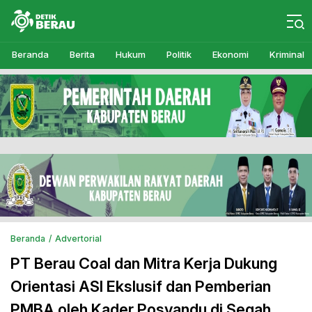
Detikberau.com
Media Diskusi Rakyat
Beranda
Berita
Hukum
Politik
Ekonomi
Kriminal
Beranda
Advertorial
PT Berau Coal dan Mitra Kerja Dukung
Orientasi ASI Ekslusif dan Pemberian
PMBA oleh Kader Posyandu di Segah