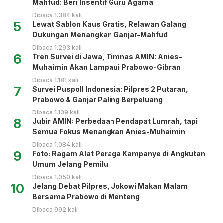
Mahfud: Beri Insentif Guru Agama
Dibaca 1.384 kali
5
Lewat Sablon Kaus Gratis, Relawan Galang
Dukungan Menangkan Ganjar-Mahfud
Dibaca 1.293 kali
6
Tren Survei di Jawa, Timnas AMIN: Anies-
Muhaimin Akan Lampaui Prabowo-Gibran
Dibaca 1.181 kali
7
Survei Puspoll Indonesia: Pilpres 2 Putaran,
Prabowo & Ganjar Paling Berpeluang
Dibaca 1.139 kali
8
Jubir AMIN: Perbedaan Pendapat Lumrah, tapi
Semua Fokus Menangkan Anies-Muhaimin
Dibaca 1.084 kali
9
Foto: Ragam Alat Peraga Kampanye di Angkutan
Umum Jelang Pemilu
Dibaca 1.050 kali
10
Jelang Debat Pilpres, Jokowi Makan Malam
Bersama Prabowo di Menteng
Dibaca 992 kali