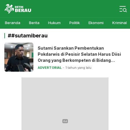
Detikberau.com
Media Diskusi Rakyat
Beranda
Berita
Hukum
Politik
Ekonomi
Kriminal
##sutamiberau
Sutami Sarankan Pembentukan
Pokdarwis di Pesisir Selatan Harus Diisi
Orang yang Berkompeten di Bidang
Wisata
ADVERTORIAL
1 tahun yang lalu