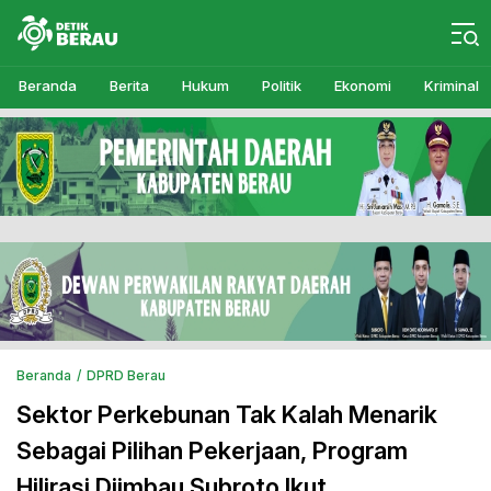
Detikberau.com
Media Diskusi Rakyat
Beranda
Berita
Hukum
Politik
Ekonomi
Kriminal
Beranda
DPRD Berau
Sektor Perkebunan Tak Kalah Menarik
Sebagai Pilihan Pekerjaan, Program
Hilirasi Diimbau Subroto Ikut