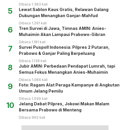
Dibaca 1.383 kali
5
Lewat Sablon Kaus Gratis, Relawan Galang
Dukungan Menangkan Ganjar-Mahfud
Dibaca 1.291 kali
6
Tren Survei di Jawa, Timnas AMIN: Anies-
Muhaimin Akan Lampaui Prabowo-Gibran
Dibaca 1.181 kali
7
Survei Puspoll Indonesia: Pilpres 2 Putaran,
Prabowo & Ganjar Paling Berpeluang
Dibaca 1.139 kali
8
Jubir AMIN: Perbedaan Pendapat Lumrah, tapi
Semua Fokus Menangkan Anies-Muhaimin
Dibaca 1.084 kali
9
Foto: Ragam Alat Peraga Kampanye di Angkutan
Umum Jelang Pemilu
Dibaca 1.049 kali
10
Jelang Debat Pilpres, Jokowi Makan Malam
Bersama Prabowo di Menteng
Dibaca 992 kali