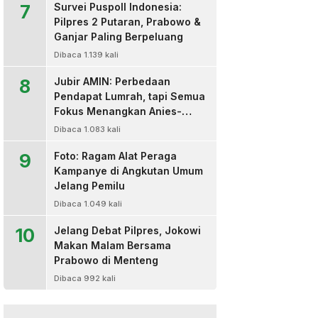
7
Survei Puspoll Indonesia:
Pilpres 2 Putaran, Prabowo &
Ganjar Paling Berpeluang
Dibaca 1.139 kali
8
Jubir AMIN: Perbedaan
Pendapat Lumrah, tapi Semua
Fokus Menangkan Anies-
Muhaimin
Dibaca 1.083 kali
9
Foto: Ragam Alat Peraga
Kampanye di Angkutan Umum
Jelang Pemilu
Dibaca 1.049 kali
10
Jelang Debat Pilpres, Jokowi
Makan Malam Bersama
Prabowo di Menteng
Dibaca 992 kali