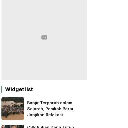
Widget list
Banjir Terparah dalam
Sejarah, Pemkab Berau
Janjikan Relokasi
CSR Bukan Dana Tutup