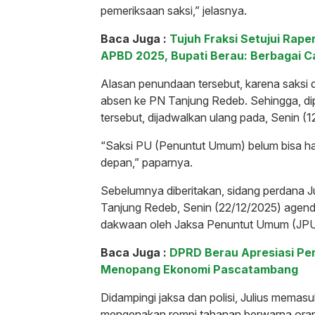
pemeriksaan saksi,” jelasnya.
Baca Juga :
Tujuh Fraksi Setujui Ra
APBD 2025, Bupati Berau: Berbagai C
Alasan penundaan tersebut, karena saksi
absen ke PN Tanjung Redeb. Sehingga, d
tersebut, dijadwalkan ulang pada, Senin (1
“Saksi PU (Penuntut Umum) belum bisa ha
depan,” paparnya.
Sebelumnya diberitakan, sidang perdana Ju
Tanjung Redeb, Senin (22/12/2025) agen
dakwaan oleh Jaksa Penuntut Umum (JPU) be
Baca Juga :
DPRD Berau Apresiasi P
Menopang Ekonomi Pascatambang
Didampingi jaksa dan polisi, Julius memas
mengenakan rompi tahanan berwarna ora