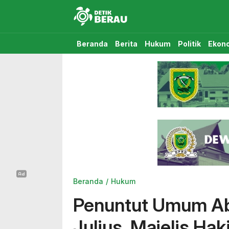
Detikberau.com
Media Diskusi Rakyat
Beranda
Berita
Hukum
Politik
Ekon
Beranda
Hukum
Penuntut Umum Ab
Julius, Majelis Ha