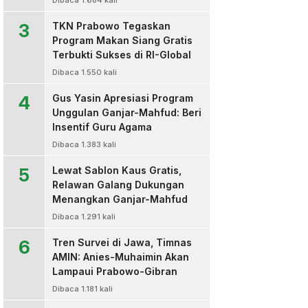
Dibaca 1.684 kali
3
TKN Prabowo Tegaskan
Program Makan Siang Gratis
Terbukti Sukses di RI-Global
Dibaca 1.550 kali
4
Gus Yasin Apresiasi Program
Unggulan Ganjar-Mahfud: Beri
Insentif Guru Agama
Dibaca 1.383 kali
5
Lewat Sablon Kaus Gratis,
Relawan Galang Dukungan
Menangkan Ganjar-Mahfud
Dibaca 1.291 kali
6
Tren Survei di Jawa, Timnas
AMIN: Anies-Muhaimin Akan
Lampaui Prabowo-Gibran
Dibaca 1.181 kali