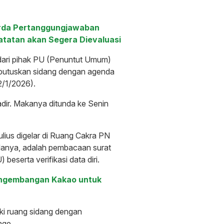
perda Pertanggungjawaban
atatan akan Segera Dievaluasi
 dari pihak PU (Penuntut Umum)
iputuskan sidang dengan agenda
2/1/2026).
dir. Makanya ditunda ke Senin
lius digelar di Ruang Cakra PN
danya, adalah pembacaan surat
serta verifikasi data diri.
engembangan Kakao untuk
uki ruang sidang dengan
nge.