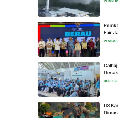
PERISTI
Pemka
Fair J
PEMKAB
Calhaj
Desak
DPRD B
63 Kas
Dimus