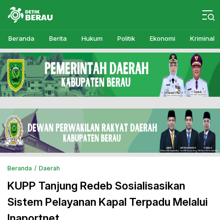
Detikberau.com
Media Diskusi Rakyat
Beranda
Berita
Hukum
Politik
Ekonomi
Kriminal
Beranda
Daerah
KUPP Tanjung Redeb Sosialisasikan
Sistem Pelayanan Kapal Terpadu Melalui
Inaportnet