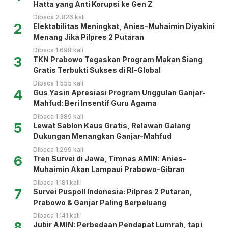
Hatta yang Anti Korupsi ke Gen Z
Dibaca 2.826 kali
2
Elektabilitas Meningkat, Anies-Muhaimin Diyakini
Menang Jika Pilpres 2 Putaran
Dibaca 1.698 kali
3
TKN Prabowo Tegaskan Program Makan Siang
Gratis Terbukti Sukses di RI-Global
Dibaca 1.555 kali
4
Gus Yasin Apresiasi Program Unggulan Ganjar-
Mahfud: Beri Insentif Guru Agama
Dibaca 1.389 kali
5
Lewat Sablon Kaus Gratis, Relawan Galang
Dukungan Menangkan Ganjar-Mahfud
Dibaca 1.299 kali
6
Tren Survei di Jawa, Timnas AMIN: Anies-
Muhaimin Akan Lampaui Prabowo-Gibran
Dibaca 1.181 kali
7
Survei Puspoll Indonesia: Pilpres 2 Putaran,
Prabowo & Ganjar Paling Berpeluang
Dibaca 1.141 kali
8
Jubir AMIN: Perbedaan Pendapat Lumrah, tapi