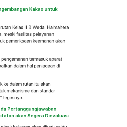
engembangan Kakao untuk
arutan Kelas II B Weda, Halmahera
 meski fasilitas pelayanan
ntuk pemeriksaan keamanan akan
am pengamanan termasuk aparat
ibatkan dalam hal penjagaan di
 ke dalam rutan itu akan
ntuk mekanisme dan standar
,” tegasnya.
perda Pertanggungjawaban
atatan akan Segera Dievaluasi
ihak keluarga akan diberi waktu