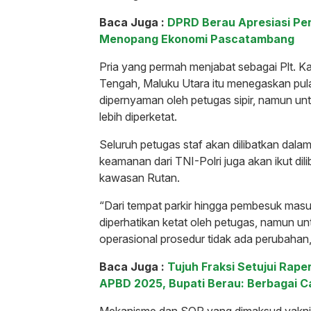
Baca Juga :
DPRD Berau Apresiasi P
Menopang Ekonomi Pascatambang
Pria yang permah menjabat sebagai Plt. K
Tengah, Maluku Utara itu menegaskan pula,
dipernyaman oleh petugas sipir, namun u
lebih diperketat.
Seluruh petugas staf akan dilibatkan dal
keamanan dari TNI-Polri juga akan ikut dil
kawasan Rutan.
“Dari tempat parkir hingga pembesuk masuk
diperhatikan ketat oleh petugas, namun u
operasional prosedur tidak ada perubahan
Baca Juga :
Tujuh Fraksi Setujui Ra
APBD 2025, Bupati Berau: Berbagai C
Mekanisme dan SOP yang dimaksud yakni p