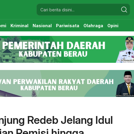
omi
Kriminal
Nasional
Pariwisata
Olahraga
Opini
njung Redeb Jelang Idul
rian Remisi hingga