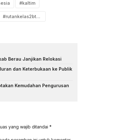
nesia
#kaltim
#rutankelas2btanjungredeb
kab Berau Janjikan Relokasi
luran dan Keterbukaan ke Publik
Ciptakan Kemudahan Pengurusan
uas yang wajib ditandai
*
 pada peramban ini untuk komentar