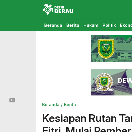
Detikberau.com
Media Diskusi Rakyat
Beranda
Berita
Hukum
Politik
Ekon
Beranda
Berita
Kesiapan Rutan Ta
Fitri, Mulai Pembe