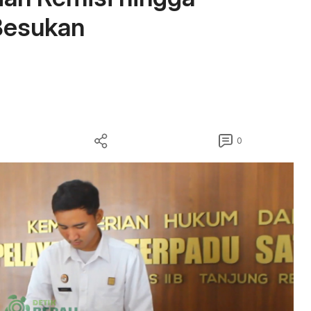
Besukan
0