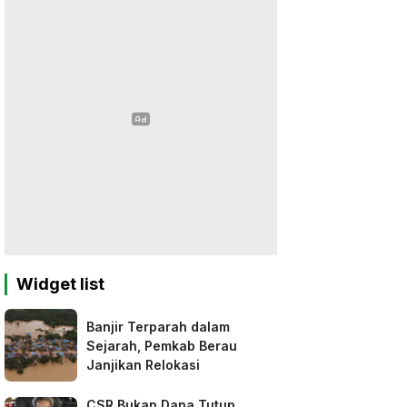
Widget list
Banjir Terparah dalam
Sejarah, Pemkab Berau
Janjikan Relokasi
CSR Bukan Dana Tutup