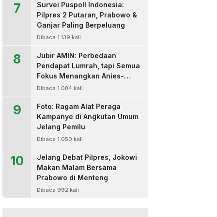
7
Survei Puspoll Indonesia:
Pilpres 2 Putaran, Prabowo &
Ganjar Paling Berpeluang
Dibaca 1.139 kali
8
Jubir AMIN: Perbedaan
Pendapat Lumrah, tapi Semua
Fokus Menangkan Anies-
Muhaimin
Dibaca 1.084 kali
9
Foto: Ragam Alat Peraga
Kampanye di Angkutan Umum
Jelang Pemilu
Dibaca 1.050 kali
10
Jelang Debat Pilpres, Jokowi
Makan Malam Bersama
Prabowo di Menteng
Dibaca 992 kali