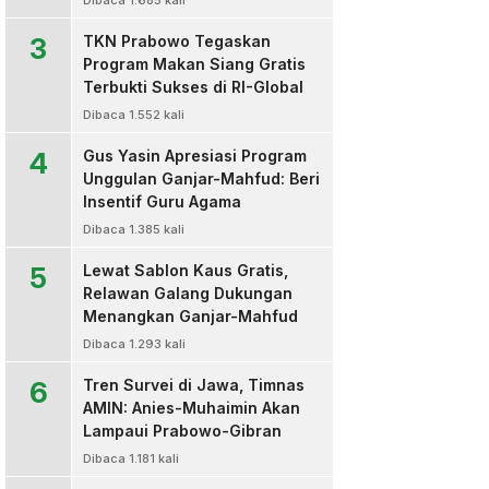
Dibaca 1.685 kali
3
TKN Prabowo Tegaskan
Program Makan Siang Gratis
Terbukti Sukses di RI-Global
Dibaca 1.552 kali
4
Gus Yasin Apresiasi Program
Unggulan Ganjar-Mahfud: Beri
Insentif Guru Agama
Dibaca 1.385 kali
5
Lewat Sablon Kaus Gratis,
Relawan Galang Dukungan
Menangkan Ganjar-Mahfud
Dibaca 1.293 kali
6
Tren Survei di Jawa, Timnas
AMIN: Anies-Muhaimin Akan
Lampaui Prabowo-Gibran
Dibaca 1.181 kali