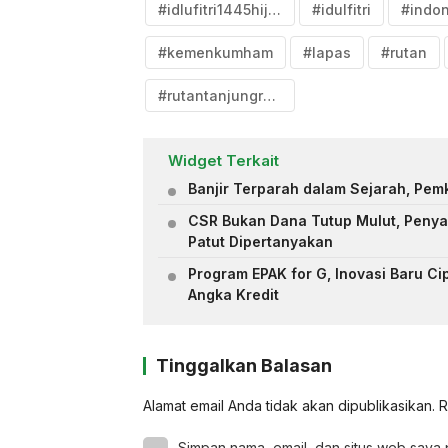
#idlufitri1445hijriyah
#idulfitri
#indo
#kemenkumham
#lapas
#rutan
#rutantanjungredeb
Widget Terkait
Banjir Terparah dalam Sejarah, Pem
CSR Bukan Dana Tutup Mulut, Penya
Patut Dipertanyakan
Program EPAK for G, Inovasi Baru 
Angka Kredit
Tinggalkan Balasan
Alamat email Anda tidak akan dipublikasikan.
R
Simpan nama, email, dan situs web saya