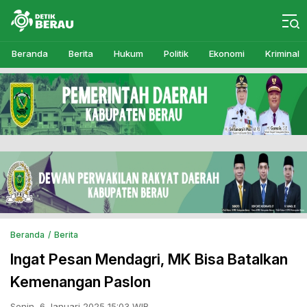
Detikberau.com
Media Diskusi Rakyat
Beranda
Berita
Hukum
Politik
Ekonomi
Kriminal
Beranda
Berita
Ingat Pesan Mendagri, MK Bisa Batalkan
Kemenangan Paslon
Senin, 6 Januari 2025 15:03 WIB