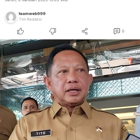
teamweb999
Tim Redaksi
0