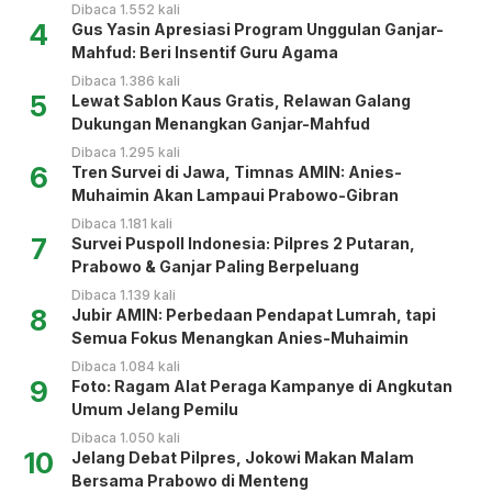
Dibaca 1.552 kali
4
Gus Yasin Apresiasi Program Unggulan Ganjar-
Mahfud: Beri Insentif Guru Agama
Dibaca 1.386 kali
5
Lewat Sablon Kaus Gratis, Relawan Galang
Dukungan Menangkan Ganjar-Mahfud
Dibaca 1.295 kali
6
Tren Survei di Jawa, Timnas AMIN: Anies-
Muhaimin Akan Lampaui Prabowo-Gibran
Dibaca 1.181 kali
7
Survei Puspoll Indonesia: Pilpres 2 Putaran,
Prabowo & Ganjar Paling Berpeluang
Dibaca 1.139 kali
8
Jubir AMIN: Perbedaan Pendapat Lumrah, tapi
Semua Fokus Menangkan Anies-Muhaimin
Dibaca 1.084 kali
9
Foto: Ragam Alat Peraga Kampanye di Angkutan
Umum Jelang Pemilu
Dibaca 1.050 kali
10
Jelang Debat Pilpres, Jokowi Makan Malam
Bersama Prabowo di Menteng