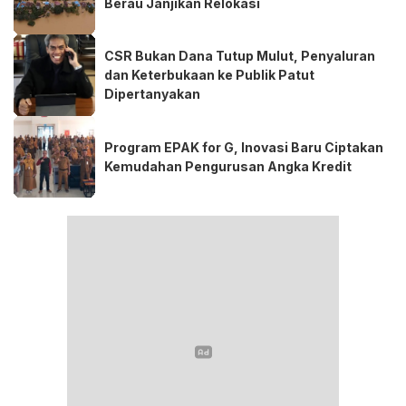
Berau Janjikan Relokasi
CSR Bukan Dana Tutup Mulut, Penyaluran
dan Keterbukaan ke Publik Patut
Dipertanyakan
Program EPAK for G, Inovasi Baru Ciptakan
Kemudahan Pengurusan Angka Kredit