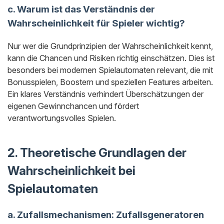
c. Warum ist das Verständnis der
Wahrscheinlichkeit für Spieler wichtig?
Nur wer die Grundprinzipien der Wahrscheinlichkeit kennt,
kann die Chancen und Risiken richtig einschätzen. Dies ist
besonders bei modernen Spielautomaten relevant, die mit
Bonusspielen, Boostern und speziellen Features arbeiten.
Ein klares Verständnis verhindert Überschätzungen der
eigenen Gewinnchancen und fördert
verantwortungsvolles Spielen.
2. Theoretische Grundlagen der
Wahrscheinlichkeit bei
Spielautomaten
a. Zufallsmechanismen: Zufallsgeneratoren