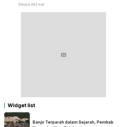
Dibaca 992 kali
Widget list
Banjir Terparah dalam Sejarah, Pemkab