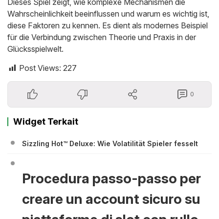
Dieses Spiel zeigt, wie komplexe Mechanismen die
Wahrscheinlichkeit beeinflussen und warum es wichtig ist,
diese Faktoren zu kennen. Es dient als modernes Beispiel
für die Verbindung zwischen Theorie und Praxis in der
Glücksspielwelt.
Post Views:
227
0
Widget Terkait
Sizzling Hot™ Deluxe: Wie Volatilität Spieler fesselt
Procedura passo-passo per
creare un account sicuro su