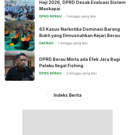
Haji 2026, DPRD Desak Evaluasi Sistem
Maskapai
DPRD BERAU
1 minggu yang lalu
63 Kasus Narkotika Dominasi Barang
Bukti yang Dimusnahkan Kejari Berau
DAERAH
1 minggu yang lalu
DPRD Berau Minta ada Efek Jera Bagi
Pelaku Ilegal Fishing
DPRD BERAU
2 minggu yang lalu
Indeks Berita