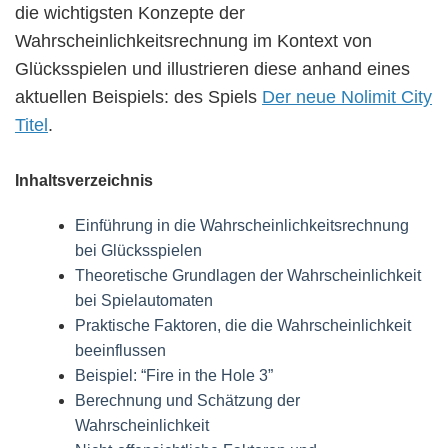
die wichtigsten Konzepte der
Wahrscheinlichkeitsrechnung im Kontext von
Glücksspielen und illustrieren diese anhand eines
aktuellen Beispiels: des Spiels
Der neue Nolimit City
Titel
.
Inhaltsverzeichnis
Einführung in die Wahrscheinlichkeitsrechnung
bei Glücksspielen
Theoretische Grundlagen der Wahrscheinlichkeit
bei Spielautomaten
Praktische Faktoren, die die Wahrscheinlichkeit
beeinflussen
Beispiel: “Fire in the Hole 3”
Berechnung und Schätzung der
Wahrscheinlichkeit