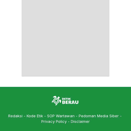
Redaksi
Kode Etik
SOP Wartawan
Pedoman Media Siber
Privacy Policy
Disclaimer