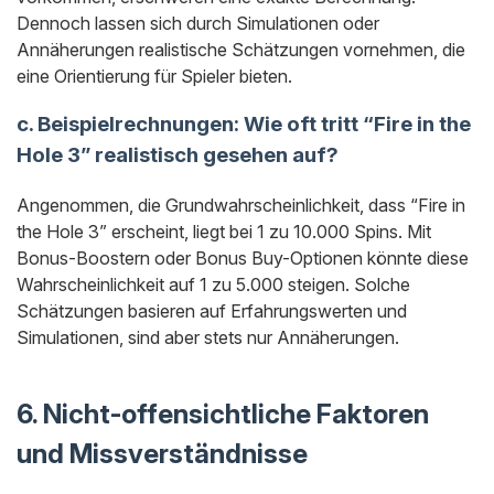
Dennoch lassen sich durch Simulationen oder
Annäherungen realistische Schätzungen vornehmen, die
eine Orientierung für Spieler bieten.
c. Beispielrechnungen: Wie oft tritt “Fire in the
Hole 3” realistisch gesehen auf?
Angenommen, die Grundwahrscheinlichkeit, dass “Fire in
the Hole 3” erscheint, liegt bei 1 zu 10.000 Spins. Mit
Bonus-Boostern oder Bonus Buy-Optionen könnte diese
Wahrscheinlichkeit auf 1 zu 5.000 steigen. Solche
Schätzungen basieren auf Erfahrungswerten und
Simulationen, sind aber stets nur Annäherungen.
6. Nicht-offensichtliche Faktoren
und Missverständnisse