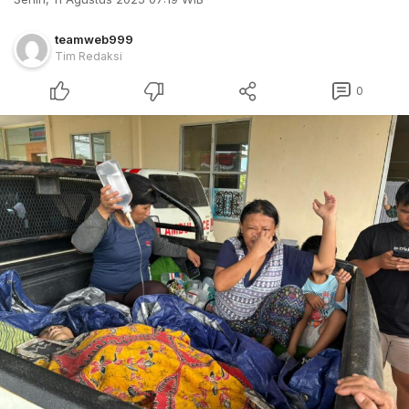
teamweb999
Tim Redaksi
0