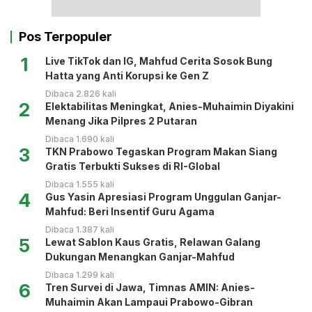
Pos Terpopuler
1
Live TikTok dan IG, Mahfud Cerita Sosok Bung
Hatta yang Anti Korupsi ke Gen Z
Dibaca 2.826 kali
2
Elektabilitas Meningkat, Anies-Muhaimin Diyakini
Menang Jika Pilpres 2 Putaran
Dibaca 1.690 kali
3
TKN Prabowo Tegaskan Program Makan Siang
Gratis Terbukti Sukses di RI-Global
Dibaca 1.555 kali
4
Gus Yasin Apresiasi Program Unggulan Ganjar-
Mahfud: Beri Insentif Guru Agama
Dibaca 1.387 kali
5
Lewat Sablon Kaus Gratis, Relawan Galang
Dukungan Menangkan Ganjar-Mahfud
Dibaca 1.299 kali
6
Tren Survei di Jawa, Timnas AMIN: Anies-
Muhaimin Akan Lampaui Prabowo-Gibran