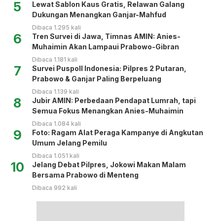
5
Lewat Sablon Kaus Gratis, Relawan Galang
Dukungan Menangkan Ganjar-Mahfud
Dibaca 1.295 kali
6
Tren Survei di Jawa, Timnas AMIN: Anies-
Muhaimin Akan Lampaui Prabowo-Gibran
Dibaca 1.181 kali
7
Survei Puspoll Indonesia: Pilpres 2 Putaran,
Prabowo & Ganjar Paling Berpeluang
Dibaca 1.139 kali
8
Jubir AMIN: Perbedaan Pendapat Lumrah, tapi
Semua Fokus Menangkan Anies-Muhaimin
Dibaca 1.084 kali
9
Foto: Ragam Alat Peraga Kampanye di Angkutan
Umum Jelang Pemilu
Dibaca 1.051 kali
10
Jelang Debat Pilpres, Jokowi Makan Malam
Bersama Prabowo di Menteng
Dibaca 992 kali