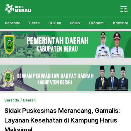
Detikberau.com
Media Diskusi Rakyat
Beranda
Berita
Hukum
Politik
Ekonomi
Kriminal
Beranda
Daerah
Sidak Puskesmas Merancang, Gamalis:
Layanan Kesehatan di Kampung Harus
Maksimal