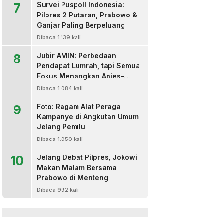
7
Survei Puspoll Indonesia:
Pilpres 2 Putaran, Prabowo &
Ganjar Paling Berpeluang
Dibaca 1.139 kali
8
Jubir AMIN: Perbedaan
Pendapat Lumrah, tapi Semua
Fokus Menangkan Anies-
Muhaimin
Dibaca 1.084 kali
9
Foto: Ragam Alat Peraga
Kampanye di Angkutan Umum
Jelang Pemilu
Dibaca 1.050 kali
10
Jelang Debat Pilpres, Jokowi
Makan Malam Bersama
Prabowo di Menteng
Dibaca 992 kali