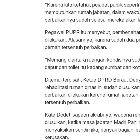
“Karena kita ketahui, pejabat publik seper
membutuhkan rumah jabatan, dalam waktu 
perbaikannya sudah selesai mereka akan 
Pegawai PUPR itu menyebut, pembenahan k
dilakukan. Alasannya, karena sudah dua p
pernah tersentuh perbaikan.
“Memang diantara ruangan kondisinya sud
dapur dan toilet itu kadang sumbat dan ko
Ditemui terpisah, Ketua DPRD Berau, De
rehabilitasi rumah dinas ini sudah diusulka
perbaikan dilakukan karena rumah jabatan 
tersentuh perbaikan.
Kata Dedet-sapaan akrabnya, wacana reh
diusulkan, ketika masa jabatan Madri Pani
menyaksikan sendiri jika, banyak bagian-
kerusakan.