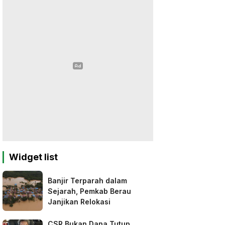
Widget list
Banjir Terparah dalam
Sejarah, Pemkab Berau
Janjikan Relokasi
CSR Bukan Dana Tutup