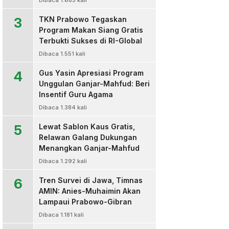
Dibaca 1.685 kali
3
TKN Prabowo Tegaskan
Program Makan Siang Gratis
Terbukti Sukses di RI-Global
Dibaca 1.551 kali
4
Gus Yasin Apresiasi Program
Unggulan Ganjar-Mahfud: Beri
Insentif Guru Agama
Dibaca 1.384 kali
5
Lewat Sablon Kaus Gratis,
Relawan Galang Dukungan
Menangkan Ganjar-Mahfud
Dibaca 1.292 kali
6
Tren Survei di Jawa, Timnas
AMIN: Anies-Muhaimin Akan
Lampaui Prabowo-Gibran
Dibaca 1.181 kali