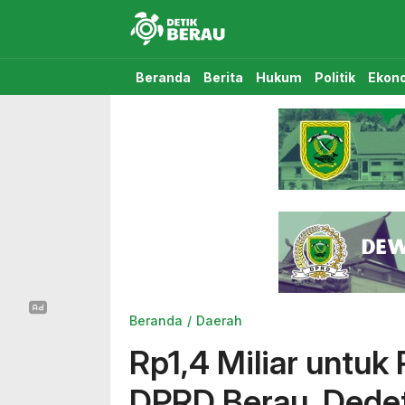
Detikberau.com
Media Diskusi Rakyat
Beranda
Berita
Hukum
Politik
Ekon
Beranda
Daerah
Rp1,4 Miliar untu
DPRD Berau, Dedet