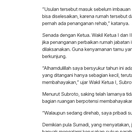
“Usulan tersebut masuk sebelum imbauan 
bisa diselesaikan, karena rumah tersebut d
pernah ada penanganan rehab,” katanya.
Senada dengan Ketua. Wakil Ketua I dan 
jika penanganan perbaikan rumah jabatan 
dilaksanakan. Guna kenyamanan tamu ya
berkunjung.
“Alhamdulillah saya bersyukur tahun ini a
yang ditangani hanya sebagian kecil, ter
membahayakan,” ujar Wakil Ketua I, Subro
Menurut Subroto, saking telah lamanya t
bagian ruangan berpotensi membahayakan.
“Walaupun sedang direhab, saya pribadi 
Demikian pula Sumadi, yang menyatakan, j
banyak mengalami kerusakan cukup parah.