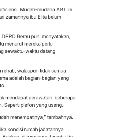
efisiensi. Mudah-mudaha ABT ini
ari zamannya ibu Elita belum
II DPRD Berau pun, menyatakan,
itu menurut mereka perlu
ng sewaktu-waktu datang
da rehab, walaupun tidak semua
utama adalah bagian-bagian yang
to.
idak mendapat perawatan, beberapa
 Seperti plafon yang usang.
sudah menempatinya,” tambahnya.
ika kondisi rumah jabatannya
 Bahkan, di rumahnya tersebut ia