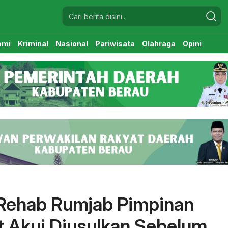
omi
Kriminal
Nasional
Pariwisata
Olahraga
Opini
k Rehab Rumjab Pimpinan
 Akui Diusulkan Sebelum