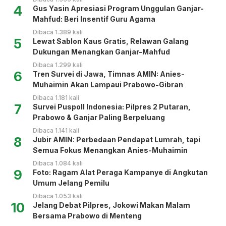
4
Gus Yasin Apresiasi Program Unggulan Ganjar-
Mahfud: Beri Insentif Guru Agama
Dibaca 1.389 kali
5
Lewat Sablon Kaus Gratis, Relawan Galang
Dukungan Menangkan Ganjar-Mahfud
Dibaca 1.299 kali
6
Tren Survei di Jawa, Timnas AMIN: Anies-
Muhaimin Akan Lampaui Prabowo-Gibran
Dibaca 1.181 kali
7
Survei Puspoll Indonesia: Pilpres 2 Putaran,
Prabowo & Ganjar Paling Berpeluang
Dibaca 1.141 kali
8
Jubir AMIN: Perbedaan Pendapat Lumrah, tapi
Semua Fokus Menangkan Anies-Muhaimin
Dibaca 1.084 kali
9
Foto: Ragam Alat Peraga Kampanye di Angkutan
Umum Jelang Pemilu
Dibaca 1.053 kali
10
Jelang Debat Pilpres, Jokowi Makan Malam
Bersama Prabowo di Menteng