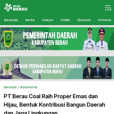
Detikberau.com
Media Diskusi Rakyat
Beranda
Berita
Hukum
Politik
Ekonomi
Kriminal
Beranda
Advertorial
PT Berau Coal Raih Proper Emas dan
Hijau, Bentuk Kontribusi Bangun Daerah
dan Jaga Lingkungan