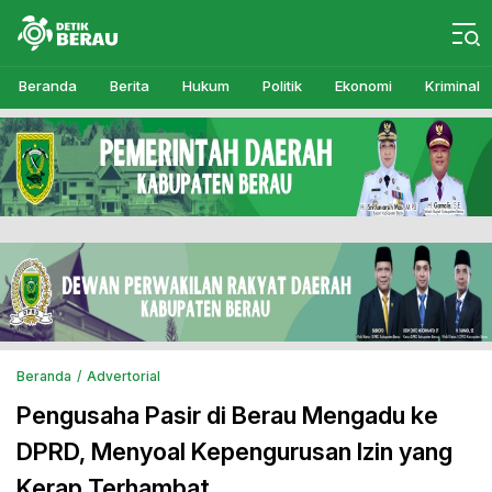
Detikberau.com
Media Diskusi Rakyat
Beranda
Berita
Hukum
Politik
Ekonomi
Kriminal
Beranda
Advertorial
Pengusaha Pasir di Berau Mengadu ke
DPRD, Menyoal Kepengurusan Izin yang
Kerap Terhambat