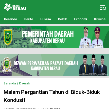
Detikberau.com
Media Diskusi Rakyat
Beranda
Berita
Hukum
Politik
Ekonomi
Kriminal
Beranda
Daerah
Malam Pergantian Tahun di Biduk-Biduk
Kondusif
Selasa, 31 Desember 2024 16:48 WIB