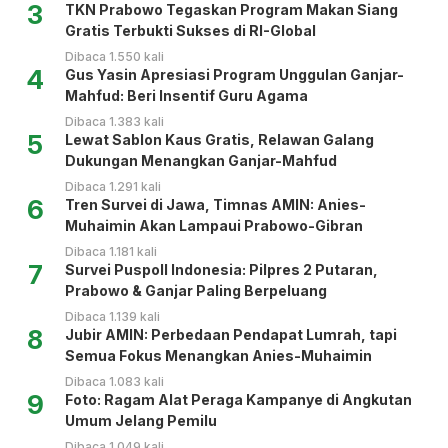
3
TKN Prabowo Tegaskan Program Makan Siang
Gratis Terbukti Sukses di RI-Global
Dibaca 1.550 kali
4
Gus Yasin Apresiasi Program Unggulan Ganjar-
Mahfud: Beri Insentif Guru Agama
Dibaca 1.383 kali
5
Lewat Sablon Kaus Gratis, Relawan Galang
Dukungan Menangkan Ganjar-Mahfud
Dibaca 1.291 kali
6
Tren Survei di Jawa, Timnas AMIN: Anies-
Muhaimin Akan Lampaui Prabowo-Gibran
Dibaca 1.181 kali
7
Survei Puspoll Indonesia: Pilpres 2 Putaran,
Prabowo & Ganjar Paling Berpeluang
Dibaca 1.139 kali
8
Jubir AMIN: Perbedaan Pendapat Lumrah, tapi
Semua Fokus Menangkan Anies-Muhaimin
Dibaca 1.083 kali
9
Foto: Ragam Alat Peraga Kampanye di Angkutan
Umum Jelang Pemilu
Dibaca 1.049 kali