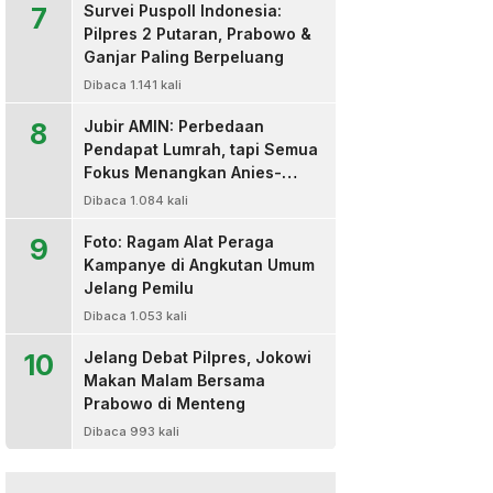
7
Survei Puspoll Indonesia:
Pilpres 2 Putaran, Prabowo &
Ganjar Paling Berpeluang
Dibaca 1.141 kali
8
Jubir AMIN: Perbedaan
Pendapat Lumrah, tapi Semua
Fokus Menangkan Anies-
Muhaimin
Dibaca 1.084 kali
9
Foto: Ragam Alat Peraga
Kampanye di Angkutan Umum
Jelang Pemilu
Dibaca 1.053 kali
10
Jelang Debat Pilpres, Jokowi
Makan Malam Bersama
Prabowo di Menteng
Dibaca 993 kali