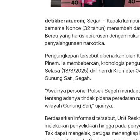
detikberau.com,
Segah – Kepala kampun
bernama Nonce (32 tahun) menambah daf
Berau yang harus berurusan dengan hukum.
penyalahgunaan narkotika.
Pengungkapan tersebut dibenarkan oleh Ka
Pinem. Ia membeberkan, kronologis peng
Selasa (18/3/2025) dini hari di Kilomete
Gunung Sari, Segah.
“Awalnya personel Polsek Segah mendapat
tentang adanya tindak pidana peredaran nar
wilayah Gunung Sari,” ujarnya.
Berdasarkan informasi tersebut, Unit Resk
melakukan penyelidikan hingga pada peny
Tak dapat mengelak, petugas menangkap 