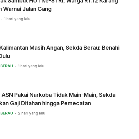
ak Sambut HUT ke-81 RI, Warga RT.12 Karang
 Warnai Jalan Gang
1 hari yang lalu
Kalimantan Masih Angan, Sekda Berau: Benahi
Dulu
 BERAU
1 hari yang lalu
i ASN Pakai Narkoba Tidak Main-Main, Sekda
kan Gaji Ditahan hingga Pemecatan
 BERAU
2 hari yang lalu