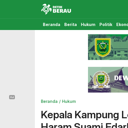
Detikberau.com
Media Diskusi Rakyat
Beranda
Berita
Hukum
Politik
Ekon
Beranda
Hukum
Kepala Kampung Lo
Haram Suami Edar