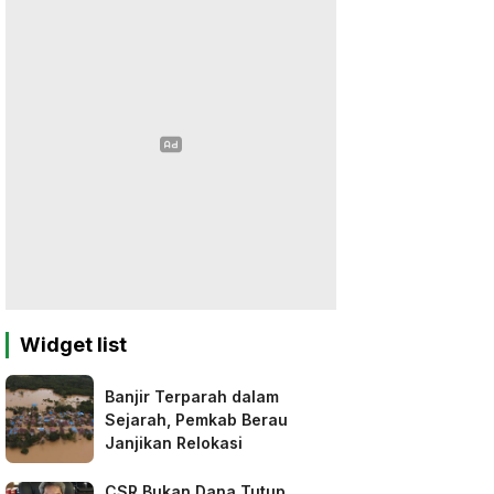
Widget list
Banjir Terparah dalam
Sejarah, Pemkab Berau
Janjikan Relokasi
CSR Bukan Dana Tutup