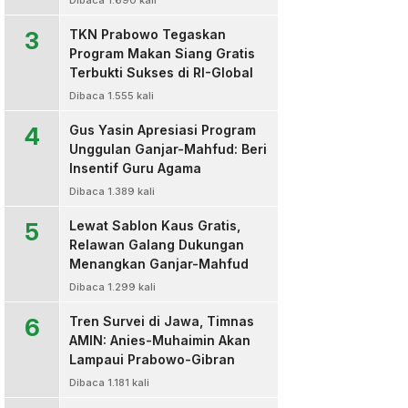
Dibaca 1.690 kali
3
TKN Prabowo Tegaskan
Program Makan Siang Gratis
Terbukti Sukses di RI-Global
Dibaca 1.555 kali
4
Gus Yasin Apresiasi Program
Unggulan Ganjar-Mahfud: Beri
Insentif Guru Agama
Dibaca 1.389 kali
5
Lewat Sablon Kaus Gratis,
Relawan Galang Dukungan
Menangkan Ganjar-Mahfud
Dibaca 1.299 kali
6
Tren Survei di Jawa, Timnas
AMIN: Anies-Muhaimin Akan
Lampaui Prabowo-Gibran
Dibaca 1.181 kali