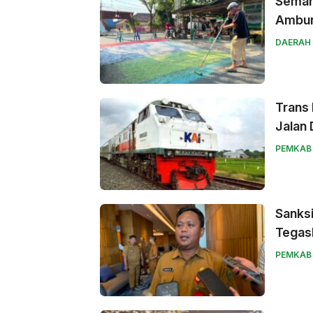
Semar
Ambun
DAERAH
Trans 
Jalan 
PEMKAB
Sanks
Tegas
PEMKAB