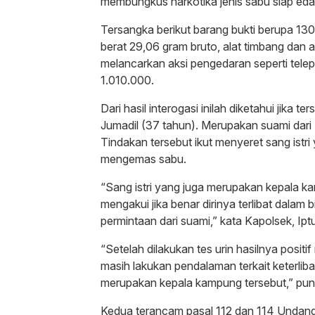
membungkus narkotika jenis sabu siap eda
Tersangka berikut barang bukti berupa 13
berat 29,06 gram bruto, alat timbang dan al
melancarkan aksi pengedaran seperti tele
1.010.000.
Dari hasil interogasi inilah diketahui jika 
Jumadil (37 tahun). Merupakan suami dari
Tindakan tersebut ikut menyeret sang istr
mengemas sabu.
“Sang istri yang juga merupakan kepala kam
mengakui jika benar dirinya terlibat dalam 
permintaan dari suami,” kata Kapolsek, Ipt
“Setelah dilakukan tes urin hasilnya positi
masih lakukan pendalaman terkait keterliba
merupakan kepala kampung tersebut,” pu
Kedua terancam pasal 112 dan 114 Unda