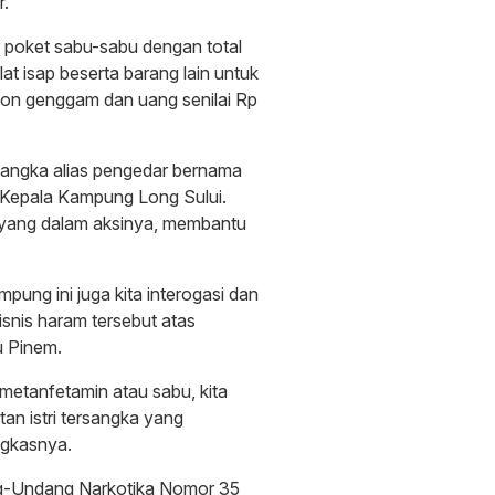
r.
0 poket sabu-sabu dengan total
at isap beserta barang lain untuk
pon genggam dan uang senilai Rp
tersangka alias pengedar bernama
 Kepala Kampung Long Sului.
i yang dalam aksinya, membantu
pung ini juga kita interogasi dan
bisnis haram tersebut atas
u Pinem.
f metanfetamin atau sabu, kita
tan istri tersangka yang
ngkasnya.
ng-Undang Narkotika Nomor 35