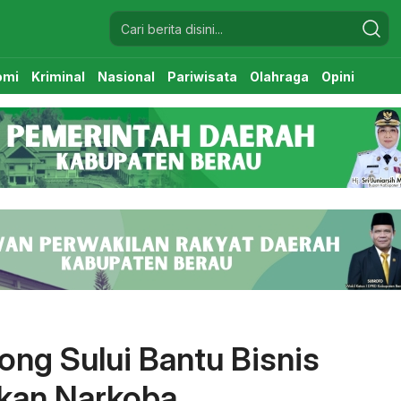
omi
Kriminal
Nasional
Pariwisata
Olahraga
Opini
ng Sului Bantu Bisnis
kan Narkoba