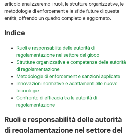
articolo analizzeremo i ruoli, le strutture organizzative, le
metodologie di enforcement e le sfide future di queste
entità, offrendo un quadro completo e aggiornato.
Indice
Ruoli e responsabilità delle autorità di
regolamentazione nel settore del gioco
Strutture organizzative e competenze delle autorità
di regolamentazione
Metodologie di enforcement e sanzioni applicate
Innovazioni normative e adattamenti alle nuove
tecnologie
Confronto di efficacia tra le autorità di
regolamentazione
Ruoli e responsabilità delle autorità
di regolamentazione nel settore del