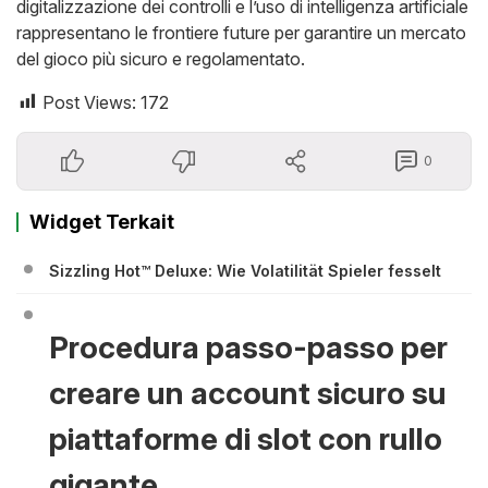
digitalizzazione dei controlli e l’uso di intelligenza artificiale
rappresentano le frontiere future per garantire un mercato
del gioco più sicuro e regolamentato.
Post Views:
172
0
Widget Terkait
Sizzling Hot™ Deluxe: Wie Volatilität Spieler fesselt
Procedura passo-passo per
creare un account sicuro su
piattaforme di slot con rullo
gigante