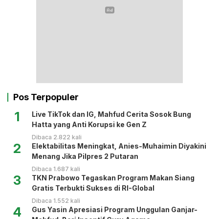
Pos Terpopuler
1
Live TikTok dan IG, Mahfud Cerita Sosok Bung
Hatta yang Anti Korupsi ke Gen Z
Dibaca 2.822 kali
2
Elektabilitas Meningkat, Anies-Muhaimin Diyakini
Menang Jika Pilpres 2 Putaran
Dibaca 1.687 kali
3
TKN Prabowo Tegaskan Program Makan Siang
Gratis Terbukti Sukses di RI-Global
Dibaca 1.552 kali
4
Gus Yasin Apresiasi Program Unggulan Ganjar-