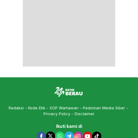
Redaksi
Kode Etik
SOP Wartawan
Pedoman Media Siber
Privacy Policy
Disclaimer
Ikuti kami di