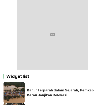
Widget list
Banjir Terparah dalam Sejarah, Pemkab
Berau Janjikan Relokasi