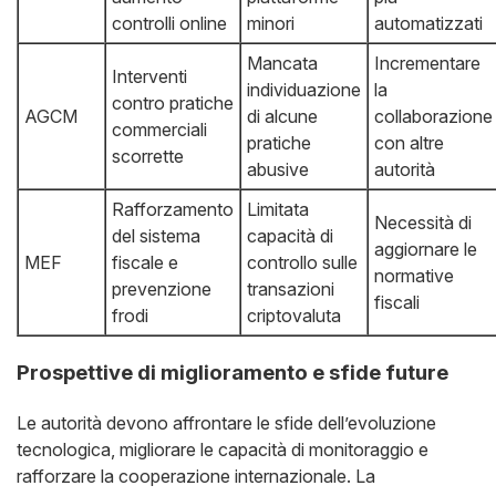
controlli online
minori
automatizzati
Mancata
Incrementare
Interventi
individuazione
la
contro pratiche
AGCM
di alcune
collaborazione
commerciali
pratiche
con altre
scorrette
abusive
autorità
Rafforzamento
Limitata
Necessità di
del sistema
capacità di
aggiornare le
MEF
fiscale e
controllo sulle
normative
prevenzione
transazioni
fiscali
frodi
criptovaluta
Prospettive di miglioramento e sfide future
Le autorità devono affrontare le sfide dell’evoluzione
tecnologica, migliorare le capacità di monitoraggio e
rafforzare la cooperazione internazionale. La