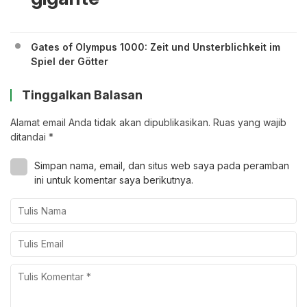
Gates of Olympus 1000: Zeit und Unsterblichkeit im
Spiel der Götter
Tinggalkan Balasan
Alamat email Anda tidak akan dipublikasikan.
Ruas yang wajib
ditandai
*
Simpan nama, email, dan situs web saya pada peramban
ini untuk komentar saya berikutnya.