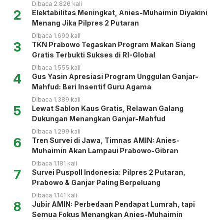
Dibaca 2.826 kali
2
Elektabilitas Meningkat, Anies-Muhaimin Diyakini
Menang Jika Pilpres 2 Putaran
Dibaca 1.690 kali
3
TKN Prabowo Tegaskan Program Makan Siang
Gratis Terbukti Sukses di RI-Global
Dibaca 1.555 kali
4
Gus Yasin Apresiasi Program Unggulan Ganjar-
Mahfud: Beri Insentif Guru Agama
Dibaca 1.389 kali
5
Lewat Sablon Kaus Gratis, Relawan Galang
Dukungan Menangkan Ganjar-Mahfud
Dibaca 1.299 kali
6
Tren Survei di Jawa, Timnas AMIN: Anies-
Muhaimin Akan Lampaui Prabowo-Gibran
Dibaca 1.181 kali
7
Survei Puspoll Indonesia: Pilpres 2 Putaran,
Prabowo & Ganjar Paling Berpeluang
Dibaca 1.141 kali
8
Jubir AMIN: Perbedaan Pendapat Lumrah, tapi
Semua Fokus Menangkan Anies-Muhaimin