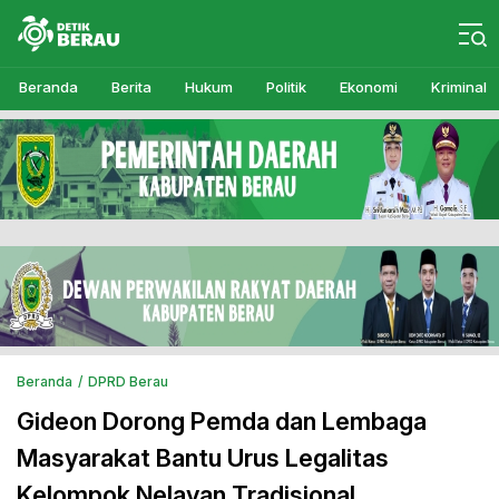
Detikberau.com
Media Diskusi Rakyat
Beranda
Berita
Hukum
Politik
Ekonomi
Kriminal
Beranda
DPRD Berau
Gideon Dorong Pemda dan Lembaga
Masyarakat Bantu Urus Legalitas
Kelompok Nelayan Tradisional