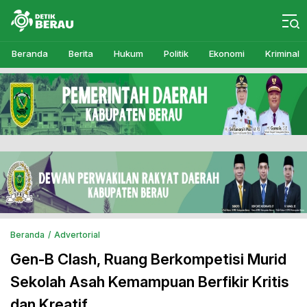
Detikberau.com
Media Diskusi Rakyat
Beranda
Berita
Hukum
Politik
Ekonomi
Kriminal
Beranda
Advertorial
Gen-B Clash, Ruang Berkompetisi Murid
Sekolah Asah Kemampuan Berfikir Kritis
dan Kreatif