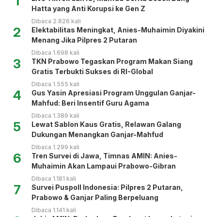
1
Hatta yang Anti Korupsi ke Gen Z
Dibaca 2.826 kali
2
Elektabilitas Meningkat, Anies-Muhaimin Diyakini
Menang Jika Pilpres 2 Putaran
Dibaca 1.698 kali
3
TKN Prabowo Tegaskan Program Makan Siang
Gratis Terbukti Sukses di RI-Global
Dibaca 1.555 kali
4
Gus Yasin Apresiasi Program Unggulan Ganjar-
Mahfud: Beri Insentif Guru Agama
Dibaca 1.389 kali
5
Lewat Sablon Kaus Gratis, Relawan Galang
Dukungan Menangkan Ganjar-Mahfud
Dibaca 1.299 kali
6
Tren Survei di Jawa, Timnas AMIN: Anies-
Muhaimin Akan Lampaui Prabowo-Gibran
Dibaca 1.181 kali
7
Survei Puspoll Indonesia: Pilpres 2 Putaran,
Prabowo & Ganjar Paling Berpeluang
Dibaca 1.141 kali