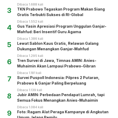
Dibaca 1.688 kali
3
TKN Prabowo Tegaskan Program Makan Siang
Gratis Terbukti Sukses di RI-Global
Dibaca 1.552 kali
4
Gus Yasin Apresiasi Program Unggulan Ganjar-
Mahfud: Beri Insentif Guru Agama
Dibaca 1.386 kali
5
Lewat Sablon Kaus Gratis, Relawan Galang
Dukungan Menangkan Ganjar-Mahfud
Dibaca 1.295 kali
6
Tren Survei di Jawa, Timnas AMIN: Anies-
Muhaimin Akan Lampaui Prabowo-Gibran
Dibaca 1.181 kali
7
Survei Puspoll Indonesia: Pilpres 2 Putaran,
Prabowo & Ganjar Paling Berpeluang
Dibaca 1.139 kali
8
Jubir AMIN: Perbedaan Pendapat Lumrah, tapi
Semua Fokus Menangkan Anies-Muhaimin
Dibaca 1.084 kali
9
Foto: Ragam Alat Peraga Kampanye di Angkutan
Umum Jelang Pemilu