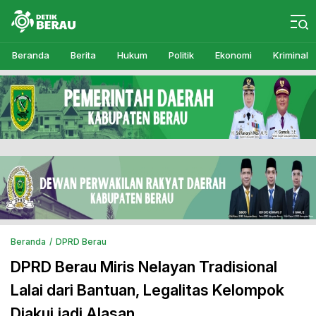
Detikberau.com
Media Diskusi Rakyat
Beranda
Berita
Hukum
Politik
Ekonomi
Kriminal
Beranda
DPRD Berau
DPRD Berau Miris Nelayan Tradisional
Lalai dari Bantuan, Legalitas Kelompok
Diakui jadi Alasan