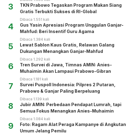
3
TKN Prabowo Tegaskan Program Makan Siang
Gratis Terbukti Sukses di RI-Global
Dibaca 1.551 kali
4
Gus Yasin Apresiasi Program Unggulan Ganjar-
Mahfud: Beri Insentif Guru Agama
Dibaca 1.384 kali
5
Lewat Sablon Kaus Gratis, Relawan Galang
Dukungan Menangkan Ganjar-Mahfud
Dibaca 1.292 kali
6
Tren Survei di Jawa, Timnas AMIN: Anies-
Muhaimin Akan Lampaui Prabowo-Gibran
Dibaca 1.181 kali
7
Survei Puspoll Indonesia: Pilpres 2 Putaran,
Prabowo & Ganjar Paling Berpeluang
Dibaca 1.139 kali
8
Jubir AMIN: Perbedaan Pendapat Lumrah, tapi
Semua Fokus Menangkan Anies-Muhaimin
Dibaca 1.084 kali
9
Foto: Ragam Alat Peraga Kampanye di Angkutan
Umum Jelang Pemilu