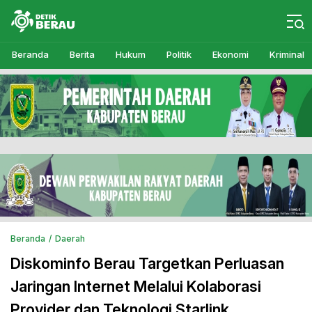
Detikberau.com
Media Diskusi Rakyat
Beranda
Berita
Hukum
Politik
Ekonomi
Kriminal
Beranda
Daerah
Diskominfo Berau Targetkan Perluasan
Jaringan Internet Melalui Kolaborasi
Provider dan Teknologi Starlink