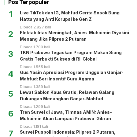
Pos Terpopuler
1
Live TikTok dan IG, Mahfud Cerita Sosok Bung
Hatta yang Anti Korupsi ke Gen Z
Dibaca 2.827 kali
2
Elektabilitas Meningkat, Anies-Muhaimin Diyakini
Menang Jika Pilpres 2 Putaran
Dibaca 1.700 kali
3
TKN Prabowo Tegaskan Program Makan Siang
Gratis Terbukti Sukses di RI-Global
Dibaca 1.555 kali
4
Gus Yasin Apresiasi Program Unggulan Ganjar-
Mahfud: Beri Insentif Guru Agama
Dibaca 1.389 kali
5
Lewat Sablon Kaus Gratis, Relawan Galang
Dukungan Menangkan Ganjar-Mahfud
Dibaca 1.299 kali
6
Tren Survei di Jawa, Timnas AMIN: Anies-
Muhaimin Akan Lampaui Prabowo-Gibran
Dibaca 1.181 kali
7
Survei Puspoll Indonesia: Pilpres 2 Putaran,