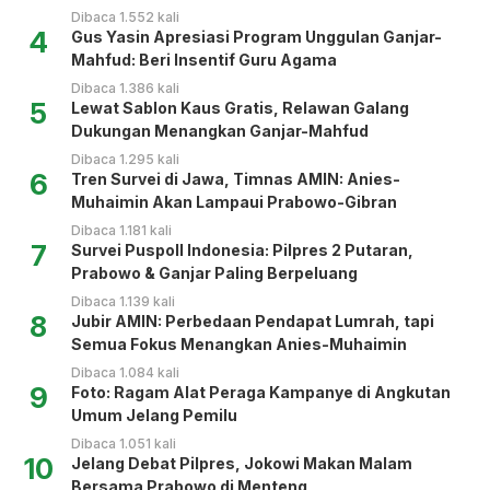
Dibaca 1.552 kali
4
Gus Yasin Apresiasi Program Unggulan Ganjar-
Mahfud: Beri Insentif Guru Agama
Dibaca 1.386 kali
5
Lewat Sablon Kaus Gratis, Relawan Galang
Dukungan Menangkan Ganjar-Mahfud
Dibaca 1.295 kali
6
Tren Survei di Jawa, Timnas AMIN: Anies-
Muhaimin Akan Lampaui Prabowo-Gibran
Dibaca 1.181 kali
7
Survei Puspoll Indonesia: Pilpres 2 Putaran,
Prabowo & Ganjar Paling Berpeluang
Dibaca 1.139 kali
8
Jubir AMIN: Perbedaan Pendapat Lumrah, tapi
Semua Fokus Menangkan Anies-Muhaimin
Dibaca 1.084 kali
9
Foto: Ragam Alat Peraga Kampanye di Angkutan
Umum Jelang Pemilu
Dibaca 1.051 kali
10
Jelang Debat Pilpres, Jokowi Makan Malam
Bersama Prabowo di Menteng