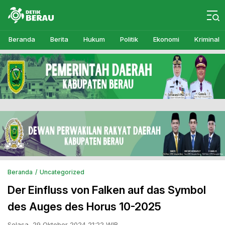
Detikberau.com
Media Diskusi Rakyat
Beranda
Berita
Hukum
Politik
Ekonomi
Kriminal
Beranda
Uncategorized
Der Einfluss von Falken auf das Symbol
des Auges des Horus 10-2025
Selasa, 29 Oktober 2024 21:22 WIB