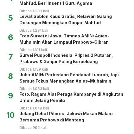
Mahfud: Beri Insentif Guru Agama
Dibaca 1.383 kali
5
Lewat Sablon Kaus Gratis, Relawan Galang
Dukungan Menangkan Ganjar-Mahfud
Dibaca 1.291 kali
6
Tren Survei di Jawa, Timnas AMIN: Anies-
Muhaimin Akan Lampaui Prabowo-Gibran
Dibaca 1.181 kali
7
Survei Puspoll Indonesia: Pilpres 2 Putaran,
Prabowo & Ganjar Paling Berpeluang
Dibaca 1.139 kali
8
Jubir AMIN: Perbedaan Pendapat Lumrah, tapi
Semua Fokus Menangkan Anies-Muhaimin
Dibaca 1.083 kali
9
Foto: Ragam Alat Peraga Kampanye di Angkutan
Umum Jelang Pemilu
Dibaca 1.049 kali
10
Jelang Debat Pilpres, Jokowi Makan Malam
Bersama Prabowo di Menteng
Dibaca 992 kali