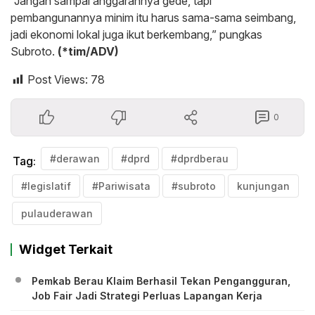
“Jangan sampai anggarannya gede, tapi
pembangunannya minim itu harus sama-sama seimbang,
jadi ekonomi lokal juga ikut berkembang,” pungkas
Subroto.
(*tim/ADV)
Post Views:
78
0
#derawan
#dprd
#dprdberau
Tag:
#legislatif
#Pariwisata
#subroto
kunjungan
pulauderawan
Widget Terkait
Pemkab Berau Klaim Berhasil Tekan Pengangguran,
Job Fair Jadi Strategi Perluas Lapangan Kerja