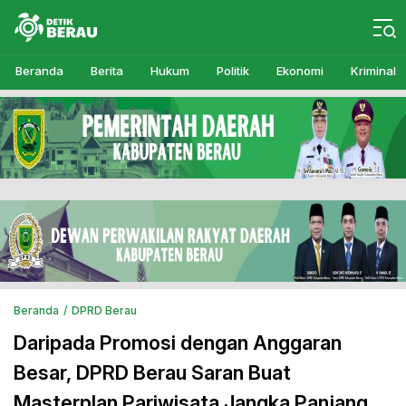
Detikberau.com
Media Diskusi Rakyat
Beranda
Berita
Hukum
Politik
Ekonomi
Kriminal
Beranda
DPRD Berau
Daripada Promosi dengan Anggaran
Besar, DPRD Berau Saran Buat
Masterplan Pariwisata Jangka Panjang