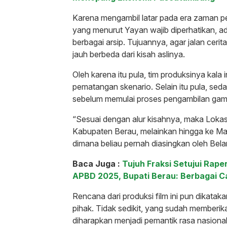
Karena mengambil latar pada era zaman p
yang menurut Yayan wajib diperhatikan, ada
berbagai arsip. Tujuannya, agar jalan cerita
jauh berbeda dari kisah aslinya.
Oleh karena itu pula, tim produksinya kala 
pematangan skenario. Selain itu pula, sed
sebelum memulai proses pengambilan gam
“Sesuai dengan alur kisahnya, maka Lokasi
Kabupaten Berau, melainkan hingga ke Ma
dimana beliau pernah diasingkan oleh Bela
Baca Juga :
Tujuh Fraksi Setujui Ra
APBD 2025, Bupati Berau: Berbagai C
Rencana dari produksi film ini pun dikatak
pihak. Tidak sedikit, yang sudah memberika
diharapkan menjadi pemantik rasa nasiona