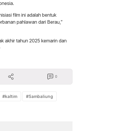
onesia.
siasi film ini adalah bentuk
rbanan pahlawan dari Berau,”
jak akhir tahun 2025 kemarin dan
)
0
#kaltim
#Sambaliung