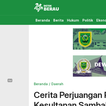
Detikberau.com
Media Diskusi Rakyat
Beranda
Berita
Hukum
Politik
Ekon
Beranda
Daerah
Cerita Perjuangan 
Kesultanan Sambal