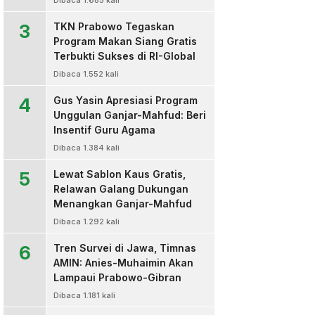
Dibaca 1.685 kali
3
TKN Prabowo Tegaskan
Program Makan Siang Gratis
Terbukti Sukses di RI-Global
Dibaca 1.552 kali
4
Gus Yasin Apresiasi Program
Unggulan Ganjar-Mahfud: Beri
Insentif Guru Agama
Dibaca 1.384 kali
5
Lewat Sablon Kaus Gratis,
Relawan Galang Dukungan
Menangkan Ganjar-Mahfud
Dibaca 1.292 kali
6
Tren Survei di Jawa, Timnas
AMIN: Anies-Muhaimin Akan
Lampaui Prabowo-Gibran
Dibaca 1.181 kali