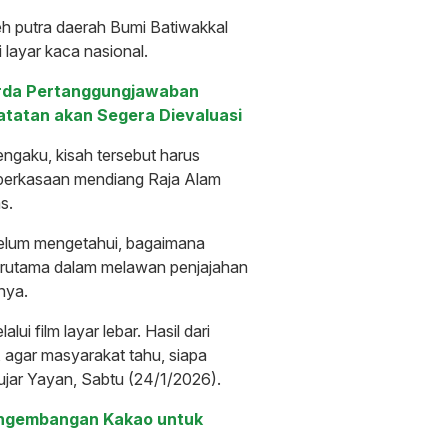
eh putra daerah Bumi Batiwakkal
 layar kaca nasional.
perda Pertanggungjawaban
atatan akan Segera Dievaluasi
engaku, kisah tersebut harus
perkasaan mendiang Raja Alam
s.
elum mengetahui, bagaimana
terutama dalam melawan penjajahan
nya.
ui film layar lebar. Hasil dari
h, agar masyarakat tahu, siapa
 ujar Yayan, Sabtu (24/1/2026).
engembangan Kakao untuk