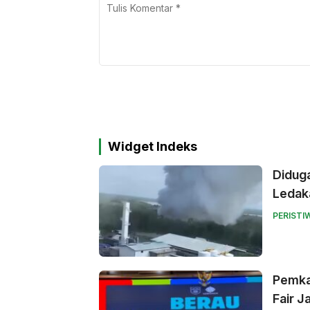
Widget Indeks
Didug
Ledak
PERISTI
Pemka
Fair J