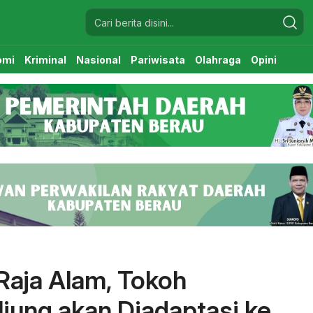
omi
Kriminal
Nasional
Pariwisata
Olahraga
Opini
Raja Alam, Tokoh
iung akan Diadaptasi ke