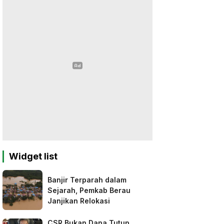
Widget list
Banjir Terparah dalam
Sejarah, Pemkab Berau
Janjikan Relokasi
CSR Bukan Dana Tutup