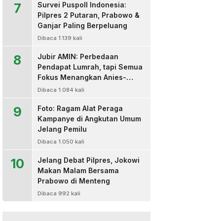
7
Survei Puspoll Indonesia:
Pilpres 2 Putaran, Prabowo &
Ganjar Paling Berpeluang
Dibaca 1.139 kali
8
Jubir AMIN: Perbedaan
Pendapat Lumrah, tapi Semua
Fokus Menangkan Anies-
Muhaimin
Dibaca 1.084 kali
9
Foto: Ragam Alat Peraga
Kampanye di Angkutan Umum
Jelang Pemilu
Dibaca 1.050 kali
10
Jelang Debat Pilpres, Jokowi
Makan Malam Bersama
Prabowo di Menteng
Dibaca 992 kali