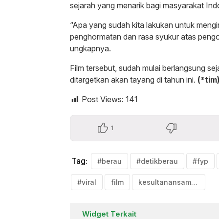
sejarah yang menarik bagi masyarakat Ind
“Apa yang sudah kita lakukan untuk mengini
penghormatan dan rasa syukur atas pengo
ungkapnya.
Film tersebut, sudah mulai berlangsung se
ditargetkan akan tayang di tahun ini.
(*tim
Post Views:
141
1
Tag:
#berau
#detikberau
#fyp
#viral
film
kesultanansambaliung
Widget Terkait