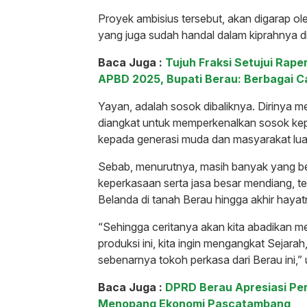
Proyek ambisius tersebut, akan digarap ol
yang juga sudah handal dalam kiprahnya di
Baca Juga :
Tujuh Fraksi Setujui Ra
APBD 2025, Bupati Berau: Berbagai C
Yayan, adalah sosok dibaliknya. Dirinya m
diangkat untuk memperkenalkan sosok ke
kepada generasi muda dan masyarakat lua
Sebab, menurutnya, masih banyak yang b
keperkasaan serta jasa besar mendiang, 
Belanda di tanah Berau hingga akhir hayat
“Sehingga ceritanya akan kita abadikan melal
produksi ini, kita ingin mengangkat Sejara
sebenarnya tokoh perkasa dari Berau ini,”
Baca Juga :
DPRD Berau Apresiasi P
Menopang Ekonomi Pascatambang