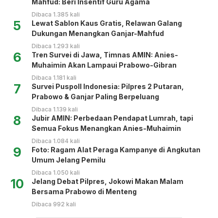
Mahfud: Beri Insentif Guru Agama
Dibaca 1.385 kali
5
Lewat Sablon Kaus Gratis, Relawan Galang
Dukungan Menangkan Ganjar-Mahfud
Dibaca 1.293 kali
6
Tren Survei di Jawa, Timnas AMIN: Anies-
Muhaimin Akan Lampaui Prabowo-Gibran
Dibaca 1.181 kali
7
Survei Puspoll Indonesia: Pilpres 2 Putaran,
Prabowo & Ganjar Paling Berpeluang
Dibaca 1.139 kali
8
Jubir AMIN: Perbedaan Pendapat Lumrah, tapi
Semua Fokus Menangkan Anies-Muhaimin
Dibaca 1.084 kali
9
Foto: Ragam Alat Peraga Kampanye di Angkutan
Umum Jelang Pemilu
Dibaca 1.050 kali
10
Jelang Debat Pilpres, Jokowi Makan Malam
Bersama Prabowo di Menteng
Dibaca 992 kali