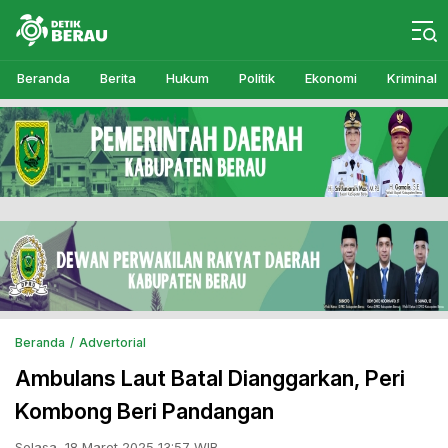
Detikberau.com
Media Diskusi Rakyat
Beranda
Berita
Hukum
Politik
Ekonomi
Kriminal
Beranda
Advertorial
Ambulans Laut Batal Dianggarkan, Peri
Kombong Beri Pandangan
Selasa, 18 Maret 2025 13:57 WIB