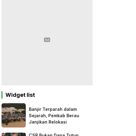
Widget list
Banjir Terparah dalam
Sejarah, Pemkab Berau
Janjikan Relokasi
CSR Bukan Dana Tutup