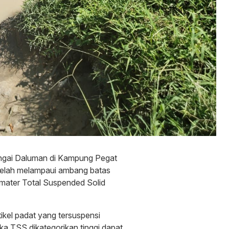
ngai Daluman di Kampung Pegat
telah melampaui ambang batas
amater Total Suspended Solid
tikel padat yang tersuspensi
ika TSS dikategorikan tinggi dapat