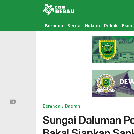
Detikberau.com
Media Diskusi Rakyat
Beranda
Berita
Hukum
Politik
Ekon
Beranda
Daerah
Sungai Daluman Po
Bakal Siapkan San