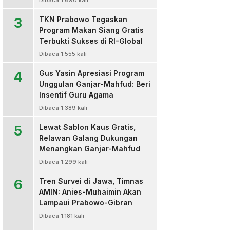
Dibaca 1.690 kali
3
TKN Prabowo Tegaskan
Program Makan Siang Gratis
Terbukti Sukses di RI-Global
Dibaca 1.555 kali
4
Gus Yasin Apresiasi Program
Unggulan Ganjar-Mahfud: Beri
Insentif Guru Agama
Dibaca 1.389 kali
5
Lewat Sablon Kaus Gratis,
Relawan Galang Dukungan
Menangkan Ganjar-Mahfud
Dibaca 1.299 kali
6
Tren Survei di Jawa, Timnas
AMIN: Anies-Muhaimin Akan
Lampaui Prabowo-Gibran
Dibaca 1.181 kali