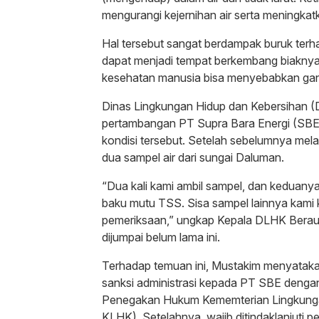
mengurangi kejernihan air serta meningkat
Hal tersebut sangat berdampak buruk terh
dapat menjadi tempat berkembang biaknya
kesehatan manusia bisa menyebabkan ga
Dinas Lingkungan Hidup dan Kebersihan (
pertambangan PT Supra Bara Energi (SBE
kondisi tersebut. Setelah sebelumnya mela
dua sampel air dari sungai Daluman.
“Dua kali kami ambil sampel, dan keduanya
baku mutu TSS. Sisa sampel lainnya kami k
pemeriksaan,” ungkap Kepala DLHK Berau
dijumpai belum lama ini.
Terhadap temuan ini, Mustakim menyatak
sanksi administrasi kepada PT SBE denga
Penegakan Hukum Kememterian Lingkung
KLHK). Setelahnya, wajib ditindaklanjuti p