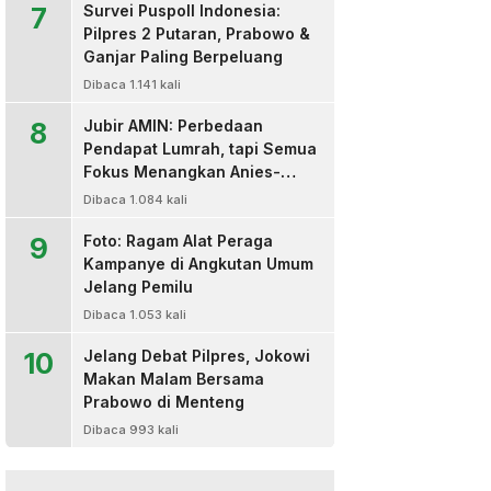
7
Survei Puspoll Indonesia:
Pilpres 2 Putaran, Prabowo &
Ganjar Paling Berpeluang
Dibaca 1.141 kali
8
Jubir AMIN: Perbedaan
Pendapat Lumrah, tapi Semua
Fokus Menangkan Anies-
Muhaimin
Dibaca 1.084 kali
9
Foto: Ragam Alat Peraga
Kampanye di Angkutan Umum
Jelang Pemilu
Dibaca 1.053 kali
10
Jelang Debat Pilpres, Jokowi
Makan Malam Bersama
Prabowo di Menteng
Dibaca 993 kali