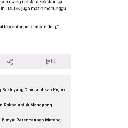
iberi ruang untuk melakukan uji
at ini, DLHK juga masih menunggu
il laboratorium pembanding,”
0
 Bukti yang Dimusnahkan Kejari
an Kakao untuk Menopang
a Punyai Perencanaan Matang