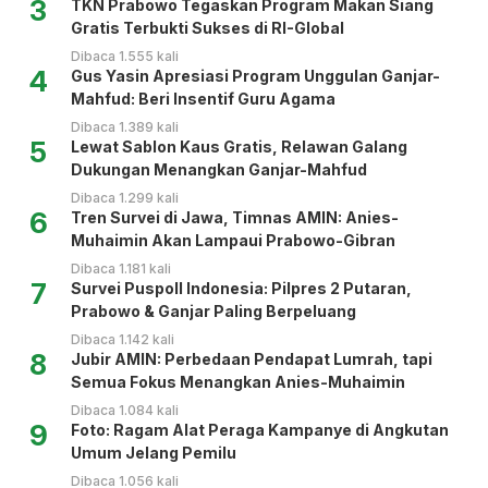
3
TKN Prabowo Tegaskan Program Makan Siang
Gratis Terbukti Sukses di RI-Global
Dibaca 1.555 kali
4
Gus Yasin Apresiasi Program Unggulan Ganjar-
Mahfud: Beri Insentif Guru Agama
Dibaca 1.389 kali
5
Lewat Sablon Kaus Gratis, Relawan Galang
Dukungan Menangkan Ganjar-Mahfud
Dibaca 1.299 kali
6
Tren Survei di Jawa, Timnas AMIN: Anies-
Muhaimin Akan Lampaui Prabowo-Gibran
Dibaca 1.181 kali
7
Survei Puspoll Indonesia: Pilpres 2 Putaran,
Prabowo & Ganjar Paling Berpeluang
Dibaca 1.142 kali
8
Jubir AMIN: Perbedaan Pendapat Lumrah, tapi
Semua Fokus Menangkan Anies-Muhaimin
Dibaca 1.084 kali
9
Foto: Ragam Alat Peraga Kampanye di Angkutan
Umum Jelang Pemilu
Dibaca 1.056 kali