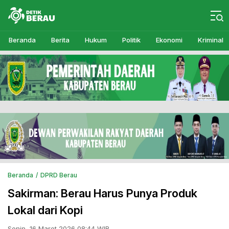
Detikberau.com
Media Diskusi Rakyat
Beranda
Berita
Hukum
Politik
Ekonomi
Kriminal
Beranda
DPRD Berau
Sakirman: Berau Harus Punya Produk
Lokal dari Kopi
Senin, 16 Maret 2026 08:44 WIB