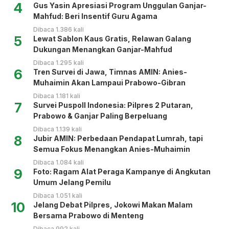
4
Gus Yasin Apresiasi Program Unggulan Ganjar-
Mahfud: Beri Insentif Guru Agama
Dibaca 1.386 kali
5
Lewat Sablon Kaus Gratis, Relawan Galang
Dukungan Menangkan Ganjar-Mahfud
Dibaca 1.295 kali
6
Tren Survei di Jawa, Timnas AMIN: Anies-
Muhaimin Akan Lampaui Prabowo-Gibran
Dibaca 1.181 kali
7
Survei Puspoll Indonesia: Pilpres 2 Putaran,
Prabowo & Ganjar Paling Berpeluang
Dibaca 1.139 kali
8
Jubir AMIN: Perbedaan Pendapat Lumrah, tapi
Semua Fokus Menangkan Anies-Muhaimin
Dibaca 1.084 kali
9
Foto: Ragam Alat Peraga Kampanye di Angkutan
Umum Jelang Pemilu
Dibaca 1.051 kali
10
Jelang Debat Pilpres, Jokowi Makan Malam
Bersama Prabowo di Menteng
Dibaca 992 kali