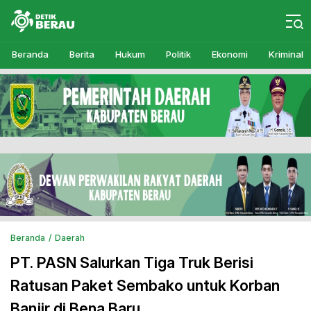
Detikberau.com
Media Diskusi Rakyat
Beranda
Berita
Hukum
Politik
Ekonomi
Kriminal
Beranda
Daerah
PT. PASN Salurkan Tiga Truk Berisi
Ratusan Paket Sembako untuk Korban
Banjir di Bena Baru