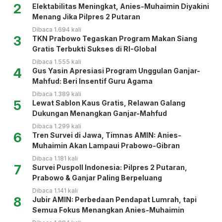
2
Elektabilitas Meningkat, Anies-Muhaimin Diyakini
Menang Jika Pilpres 2 Putaran
Dibaca 1.694 kali
3
TKN Prabowo Tegaskan Program Makan Siang
Gratis Terbukti Sukses di RI-Global
Dibaca 1.555 kali
4
Gus Yasin Apresiasi Program Unggulan Ganjar-
Mahfud: Beri Insentif Guru Agama
Dibaca 1.389 kali
5
Lewat Sablon Kaus Gratis, Relawan Galang
Dukungan Menangkan Ganjar-Mahfud
Dibaca 1.299 kali
6
Tren Survei di Jawa, Timnas AMIN: Anies-
Muhaimin Akan Lampaui Prabowo-Gibran
Dibaca 1.181 kali
7
Survei Puspoll Indonesia: Pilpres 2 Putaran,
Prabowo & Ganjar Paling Berpeluang
Dibaca 1.141 kali
8
Jubir AMIN: Perbedaan Pendapat Lumrah, tapi
Semua Fokus Menangkan Anies-Muhaimin