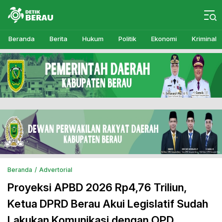
Detikberau.com
Media Diskusi Rakyat
Beranda
Berita
Hukum
Politik
Ekonomi
Kriminal
Beranda
Advertorial
Proyeksi APBD 2026 Rp4,76 Triliun,
Ketua DPRD Berau Akui Legislatif Sudah
Lakukan Komunikasi dengan OPD