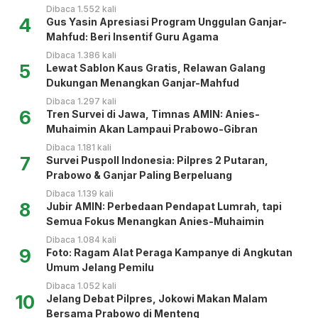
Dibaca 1.552 kali
4
Gus Yasin Apresiasi Program Unggulan Ganjar-
Mahfud: Beri Insentif Guru Agama
Dibaca 1.386 kali
5
Lewat Sablon Kaus Gratis, Relawan Galang
Dukungan Menangkan Ganjar-Mahfud
Dibaca 1.297 kali
6
Tren Survei di Jawa, Timnas AMIN: Anies-
Muhaimin Akan Lampaui Prabowo-Gibran
Dibaca 1.181 kali
7
Survei Puspoll Indonesia: Pilpres 2 Putaran,
Prabowo & Ganjar Paling Berpeluang
Dibaca 1.139 kali
8
Jubir AMIN: Perbedaan Pendapat Lumrah, tapi
Semua Fokus Menangkan Anies-Muhaimin
Dibaca 1.084 kali
9
Foto: Ragam Alat Peraga Kampanye di Angkutan
Umum Jelang Pemilu
Dibaca 1.052 kali
10
Jelang Debat Pilpres, Jokowi Makan Malam
Bersama Prabowo di Menteng