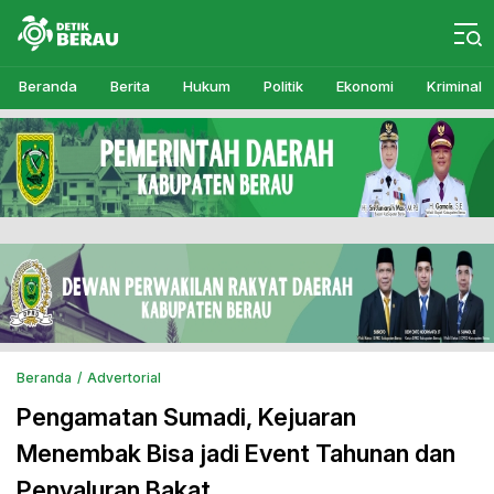
Detikberau.com
Media Diskusi Rakyat
Beranda
Berita
Hukum
Politik
Ekonomi
Kriminal
Beranda
Advertorial
Pengamatan Sumadi, Kejuaran
Menembak Bisa jadi Event Tahunan dan
Penyaluran Bakat