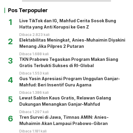
Pos Terpopuler
1
Live TikTok dan IG, Mahfud Cerita Sosok Bung
Hatta yang Anti Korupsi ke Gen Z
Dibaca 2.823 kali
2
Elektabilitas Meningkat, Anies-Muhaimin Diyakini
Menang Jika Pilpres 2 Putaran
Dibaca 1.688 kali
3
TKN Prabowo Tegaskan Program Makan Siang
Gratis Terbukti Sukses di RI-Global
Dibaca 1.553 kali
4
Gus Yasin Apresiasi Program Unggulan Ganjar-
Mahfud: Beri Insentif Guru Agama
Dibaca 1.386 kali
5
Lewat Sablon Kaus Gratis, Relawan Galang
Dukungan Menangkan Ganjar-Mahfud
Dibaca 1.297 kali
6
Tren Survei di Jawa, Timnas AMIN: Anies-
Muhaimin Akan Lampaui Prabowo-Gibran
Dibaca 1.181 kali