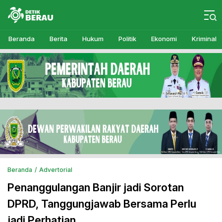
Detikberau.com
Media Diskusi Rakyat
Beranda
Berita
Hukum
Politik
Ekonomi
Kriminal
Beranda
Advertorial
Penanggulangan Banjir jadi Sorotan
DPRD, Tanggungjawab Bersama Perlu
jadi Perhatian