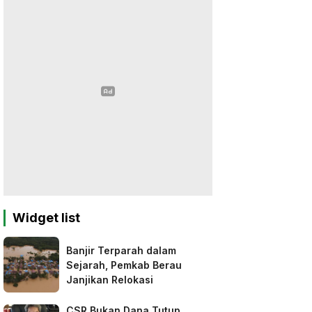
Widget list
Banjir Terparah dalam
Sejarah, Pemkab Berau
Janjikan Relokasi
CSR Bukan Dana Tutup