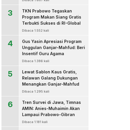
Dibaca 1.687 kali
3
TKN Prabowo Tegaskan
Program Makan Siang Gratis
Terbukti Sukses di RI-Global
Dibaca 1.552 kali
4
Gus Yasin Apresiasi Program
Unggulan Ganjar-Mahfud: Beri
Insentif Guru Agama
Dibaca 1.386 kali
5
Lewat Sablon Kaus Gratis,
Relawan Galang Dukungan
Menangkan Ganjar-Mahfud
Dibaca 1.295 kali
6
Tren Survei di Jawa, Timnas
AMIN: Anies-Muhaimin Akan
Lampaui Prabowo-Gibran
Dibaca 1.181 kali