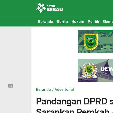
Detikberau.com
Media Diskusi Rakyat
Beranda
Berita
Hukum
Politik
Ekon
Beranda
Advertorial
Pandangan DPRD s
Sarankan Pemkab A