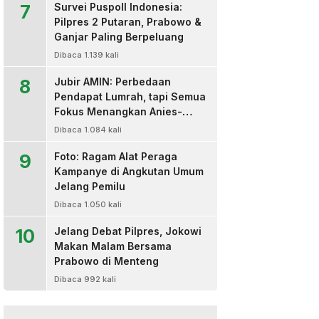
7
Survei Puspoll Indonesia:
Pilpres 2 Putaran, Prabowo &
Ganjar Paling Berpeluang
Dibaca 1.139 kali
8
Jubir AMIN: Perbedaan
Pendapat Lumrah, tapi Semua
Fokus Menangkan Anies-
Muhaimin
Dibaca 1.084 kali
9
Foto: Ragam Alat Peraga
Kampanye di Angkutan Umum
Jelang Pemilu
Dibaca 1.050 kali
10
Jelang Debat Pilpres, Jokowi
Makan Malam Bersama
Prabowo di Menteng
Dibaca 992 kali