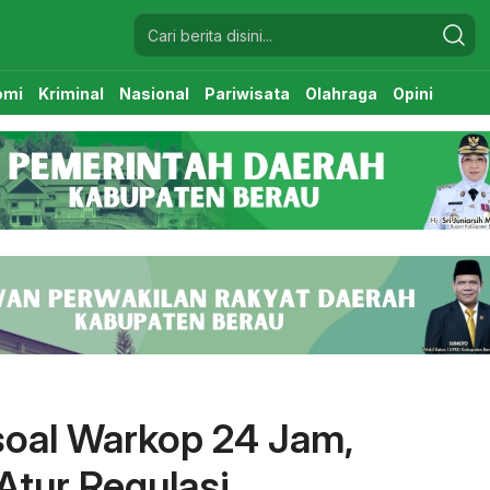
omi
Kriminal
Nasional
Pariwisata
Olahraga
Opini
oal Warkop 24 Jam,
tur Regulasi