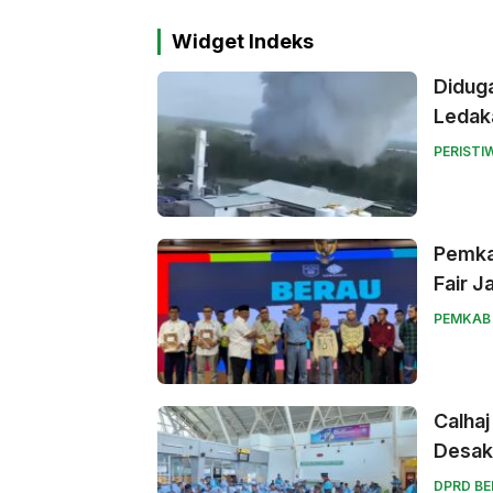
Widget Indeks
Didug
Ledak
PERISTI
Pemka
Fair J
PEMKAB
Calhaj
Desak
DPRD B