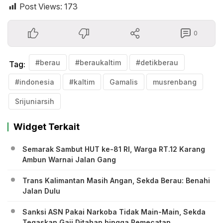
Post Views:
173
0
#berau
#beraukaltim
#detikberau
Tag:
#indonesia
#kaltim
Gamalis
musrenbang
Srijuniarsih
Widget Terkait
Semarak Sambut HUT ke-81 RI, Warga RT.12 Karang
Ambun Warnai Jalan Gang
Trans Kalimantan Masih Angan, Sekda Berau: Benahi
Jalan Dulu
Sanksi ASN Pakai Narkoba Tidak Main-Main, Sekda
Tegaskan Gaji Ditahan hingga Pemecatan