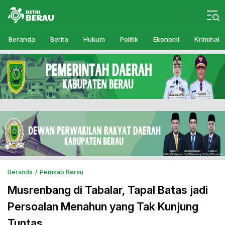
Detikberau.com
Media Diskusi Rakyat
Beranda
Berita
Hukum
Politik
Ekonomi
Kriminal
Beranda
Pemkab Berau
Musrenbang di Tabalar, Tapal Batas jadi
Persoalan Menahun yang Tak Kunjung
Tuntas