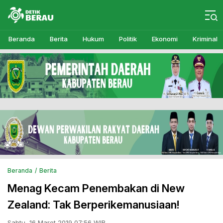
Detikberau.com
Media Diskusi Rakyat
Beranda
Berita
Hukum
Politik
Ekonomi
Kriminal
Beranda
Berita
Menag Kecam Penembakan di New
Zealand: Tak Berperikemanusiaan!
Sabtu, 16 Maret 2019 07:56 WIB