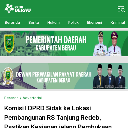
Detikberau.com
Media Diskusi Rakyat
Beranda
Berita
Hukum
Politik
Ekonomi
Kriminal
Beranda
Advertorial
Komisi I DPRD Sidak ke Lokasi
Pembangunan RS Tanjung Redeb,
Pastikan Kesiapan jelang Pembukaan