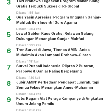
3
TKN Prabowo Tegaskan Program Makan Siang
Gratis Terbukti Sukses di RI-Global
Dibaca 1.551 kali
4
Gus Yasin Apresiasi Program Unggulan Ganjar-
Mahfud: Beri Insentif Guru Agama
Dibaca 1.384 kali
5
Lewat Sablon Kaus Gratis, Relawan Galang
Dukungan Menangkan Ganjar-Mahfud
Dibaca 1.292 kali
6
Tren Survei di Jawa, Timnas AMIN: Anies-
Muhaimin Akan Lampaui Prabowo-Gibran
Dibaca 1.181 kali
7
Survei Puspoll Indonesia: Pilpres 2 Putaran,
Prabowo & Ganjar Paling Berpeluang
Dibaca 1.139 kali
8
Jubir AMIN: Perbedaan Pendapat Lumrah, tapi
Semua Fokus Menangkan Anies-Muhaimin
Dibaca 1.084 kali
9
Foto: Ragam Alat Peraga Kampanye di Angkutan
Umum Jelang Pemilu
Dibaca 1.050 kali