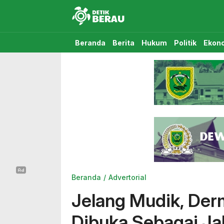
Detikberau.com
Media Diskusi Rakyat
Beranda
Berita
Hukum
Politik
Ekon
Beranda
Advertorial
Jelang Mudik, Der
Dibuka Sebagai Jal