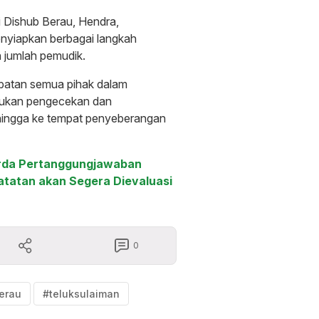
 Dishub Berau, Hendra,
yiapkan berbagai langkah
n jumlah pemudik.
ibatan semua pihak dalam
kukan pengecekan dan
 hingga ke tempat penyeberangan
perda Pertanggungjawaban
atatan akan Segera Dievaluasi
0
erau
#teluksulaiman