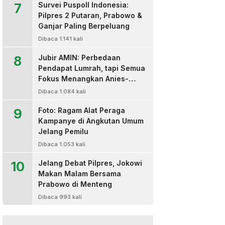
7
Survei Puspoll Indonesia:
Pilpres 2 Putaran, Prabowo &
Ganjar Paling Berpeluang
Dibaca 1.141 kali
8
Jubir AMIN: Perbedaan
Pendapat Lumrah, tapi Semua
Fokus Menangkan Anies-
Muhaimin
Dibaca 1.084 kali
9
Foto: Ragam Alat Peraga
Kampanye di Angkutan Umum
Jelang Pemilu
Dibaca 1.053 kali
10
Jelang Debat Pilpres, Jokowi
Makan Malam Bersama
Prabowo di Menteng
Dibaca 993 kali