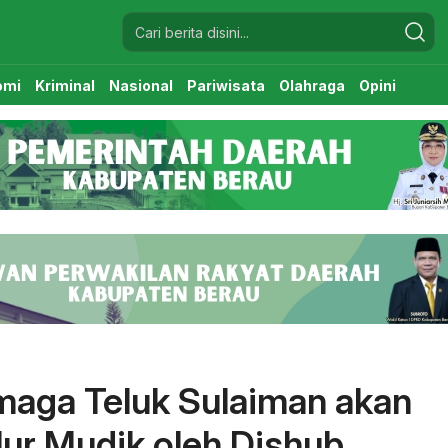
omi
Kriminal
Nasional
Pariwisata
Olahraga
Opini
maga Teluk Sulaiman akan
ur Mudik oleh Dishub,