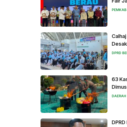
Fair J
PEMKAB
Calhaj
Desak
DPRD B
63 Kas
Dimus
DAERAH
DPRD B