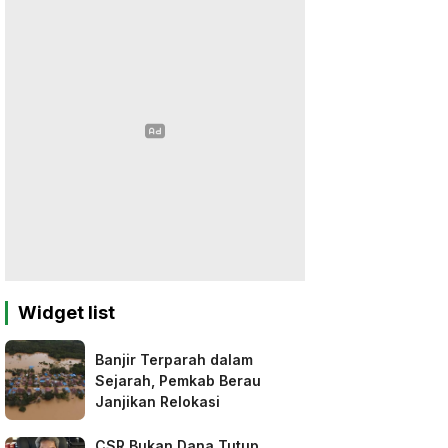
Widget list
Banjir Terparah dalam
Sejarah, Pemkab Berau
Janjikan Relokasi
CSR Bukan Dana Tutup