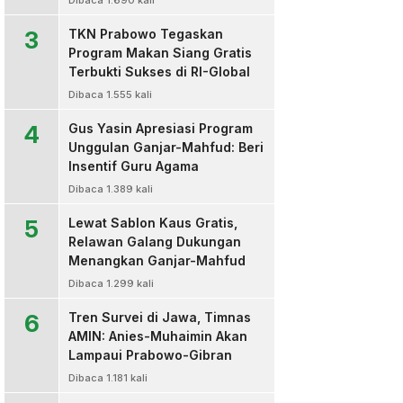
Dibaca 1.690 kali
3
TKN Prabowo Tegaskan
Program Makan Siang Gratis
Terbukti Sukses di RI-Global
Dibaca 1.555 kali
4
Gus Yasin Apresiasi Program
Unggulan Ganjar-Mahfud: Beri
Insentif Guru Agama
Dibaca 1.389 kali
5
Lewat Sablon Kaus Gratis,
Relawan Galang Dukungan
Menangkan Ganjar-Mahfud
Dibaca 1.299 kali
6
Tren Survei di Jawa, Timnas
AMIN: Anies-Muhaimin Akan
Lampaui Prabowo-Gibran
Dibaca 1.181 kali