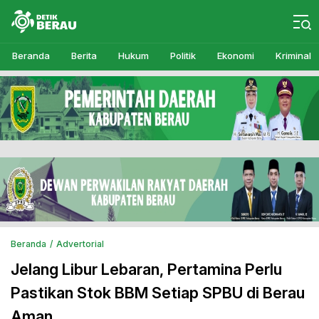
Detikberau.com
Media Diskusi Rakyat
Beranda
Berita
Hukum
Politik
Ekonomi
Kriminal
Beranda
Advertorial
Jelang Libur Lebaran, Pertamina Perlu
Pastikan Stok BBM Setiap SPBU di Berau
Aman