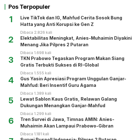
Pos Terpopuler
1
Live TikTok dan IG, Mahfud Cerita Sosok Bung
Hatta yang Anti Korupsi ke Gen Z
Dibaca 2.826 kali
2
Elektabilitas Meningkat, Anies-Muhaimin Diyakini
Menang Jika Pilpres 2 Putaran
Dibaca 1.698 kali
3
TKN Prabowo Tegaskan Program Makan Siang
Gratis Terbukti Sukses di RI-Global
Dibaca 1.555 kali
4
Gus Yasin Apresiasi Program Unggulan Ganjar-
Mahfud: Beri Insentif Guru Agama
Dibaca 1.389 kali
5
Lewat Sablon Kaus Gratis, Relawan Galang
Dukungan Menangkan Ganjar-Mahfud
Dibaca 1.299 kali
6
Tren Survei di Jawa, Timnas AMIN: Anies-
Muhaimin Akan Lampaui Prabowo-Gibran
Dibaca 1.181 kali
Survei Puspoll Indonesia: Pilpres 2 Putaran,