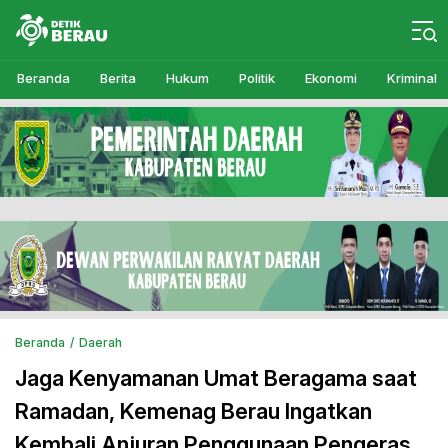
Detikberau.com
Media Diskusi Rakyat
Beranda
Berita
Hukum
Politik
Ekonomi
Kriminal
Beranda
Daerah
Jaga Kenyamanan Umat Beragama saat
Ramadan, Kemenag Berau Ingatkan
Kembali Anjuran Penggunaan Pengeras