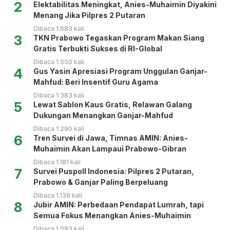
2
Elektabilitas Meningkat, Anies-Muhaimin Diyakini
Menang Jika Pilpres 2 Putaran
Dibaca 1.683 kali
3
TKN Prabowo Tegaskan Program Makan Siang
Gratis Terbukti Sukses di RI-Global
Dibaca 1.550 kali
4
Gus Yasin Apresiasi Program Unggulan Ganjar-
Mahfud: Beri Insentif Guru Agama
Dibaca 1.383 kali
5
Lewat Sablon Kaus Gratis, Relawan Galang
Dukungan Menangkan Ganjar-Mahfud
Dibaca 1.290 kali
6
Tren Survei di Jawa, Timnas AMIN: Anies-
Muhaimin Akan Lampaui Prabowo-Gibran
Dibaca 1.181 kali
7
Survei Puspoll Indonesia: Pilpres 2 Putaran,
Prabowo & Ganjar Paling Berpeluang
Dibaca 1.139 kali
8
Jubir AMIN: Perbedaan Pendapat Lumrah, tapi
Semua Fokus Menangkan Anies-Muhaimin
Dibaca 1.083 kali