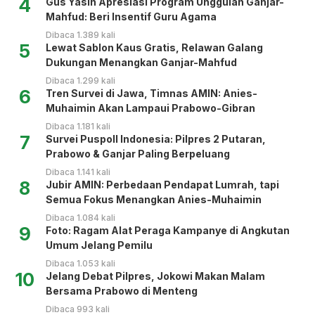
4
Gus Yasin Apresiasi Program Unggulan Ganjar-
Mahfud: Beri Insentif Guru Agama
Dibaca 1.389 kali
5
Lewat Sablon Kaus Gratis, Relawan Galang
Dukungan Menangkan Ganjar-Mahfud
Dibaca 1.299 kali
6
Tren Survei di Jawa, Timnas AMIN: Anies-
Muhaimin Akan Lampaui Prabowo-Gibran
Dibaca 1.181 kali
7
Survei Puspoll Indonesia: Pilpres 2 Putaran,
Prabowo & Ganjar Paling Berpeluang
Dibaca 1.141 kali
8
Jubir AMIN: Perbedaan Pendapat Lumrah, tapi
Semua Fokus Menangkan Anies-Muhaimin
Dibaca 1.084 kali
9
Foto: Ragam Alat Peraga Kampanye di Angkutan
Umum Jelang Pemilu
Dibaca 1.053 kali
10
Jelang Debat Pilpres, Jokowi Makan Malam
Bersama Prabowo di Menteng
Dibaca 993 kali