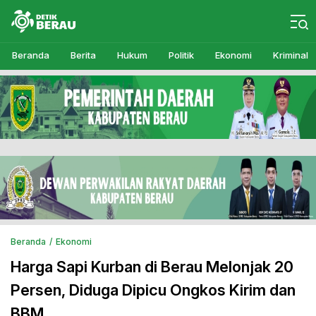
Detikberau.com
Media Diskusi Rakyat
Beranda
Berita
Hukum
Politik
Ekonomi
Kriminal
Beranda
Ekonomi
Harga Sapi Kurban di Berau Melonjak 20
Persen, Diduga Dipicu Ongkos Kirim dan
BBM