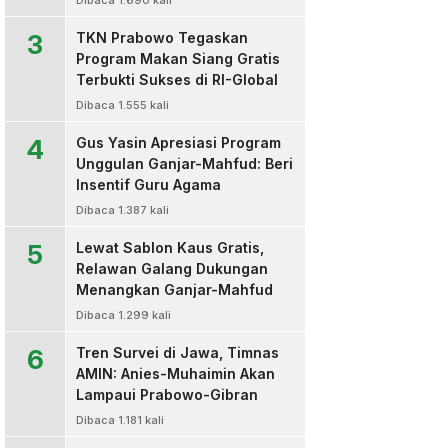
Dibaca 1.690 kali
3
TKN Prabowo Tegaskan
Program Makan Siang Gratis
Terbukti Sukses di RI-Global
Dibaca 1.555 kali
4
Gus Yasin Apresiasi Program
Unggulan Ganjar-Mahfud: Beri
Insentif Guru Agama
Dibaca 1.387 kali
5
Lewat Sablon Kaus Gratis,
Relawan Galang Dukungan
Menangkan Ganjar-Mahfud
Dibaca 1.299 kali
6
Tren Survei di Jawa, Timnas
AMIN: Anies-Muhaimin Akan
Lampaui Prabowo-Gibran
Dibaca 1.181 kali