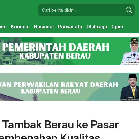
omi
Kriminal
Nasional
Pariwisata
Olahraga
Opini
i Tambak Berau ke Pasar
Pembenahan Kualitas