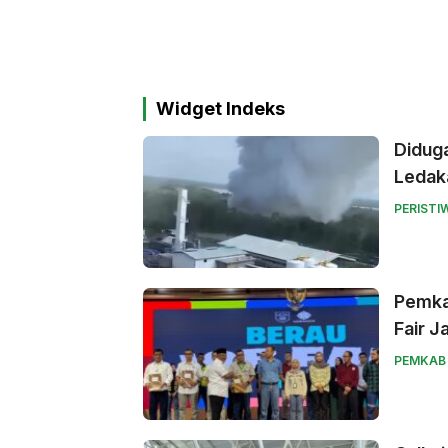
Widget Indeks
Didug
Ledak
PERISTI
Pemka
Fair J
PEMKAB