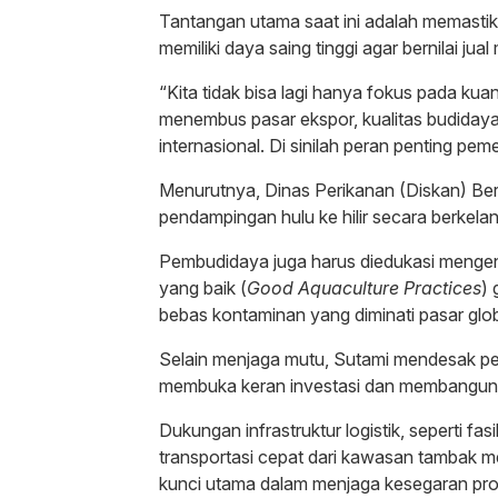
Tantangan utama saat ini adalah memasti
memiliki daya saing tinggi agar bernilai jual
“Kita tidak bisa lagi hanya fokus pada kuan
menembus pasar ekspor, kualitas budidaya 
internasional. Di sinilah peran penting pem
Menurutnya, Dinas Perikanan (Diskan) Be
pendampingan hulu ke hilir secara berkelan
Pembudidaya juga harus diedukasi mengen
yang baik (
Good Aquaculture Practices
)
bebas kontaminan yang diminati pasar glob
Selain menjaga mutu, Sutami mendesak pem
membuka keran investasi dan membangun j
Dukungan infrastruktur logistik, seperti fasi
transportasi cepat dari kawasan tambak m
kunci utama dalam menjaga kesegaran pro