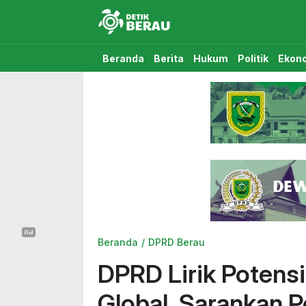
Detikberau.com
Media Diskusi Rakyat
Beranda
Berita
Hukum
Politik
Ekon
Beranda
DPRD Berau
DPRD Lirik Potens
Global, Sarankan 