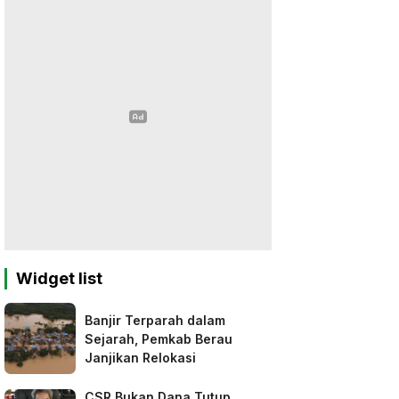
Widget list
Banjir Terparah dalam
Sejarah, Pemkab Berau
Janjikan Relokasi
CSR Bukan Dana Tutup