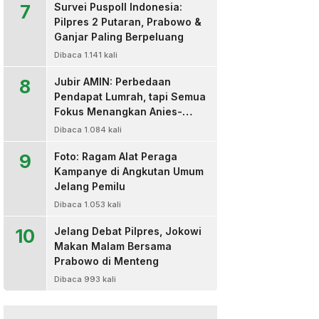
7
Survei Puspoll Indonesia:
Pilpres 2 Putaran, Prabowo &
Ganjar Paling Berpeluang
Dibaca 1.141 kali
8
Jubir AMIN: Perbedaan
Pendapat Lumrah, tapi Semua
Fokus Menangkan Anies-
Muhaimin
Dibaca 1.084 kali
9
Foto: Ragam Alat Peraga
Kampanye di Angkutan Umum
Jelang Pemilu
Dibaca 1.053 kali
10
Jelang Debat Pilpres, Jokowi
Makan Malam Bersama
Prabowo di Menteng
Dibaca 993 kali