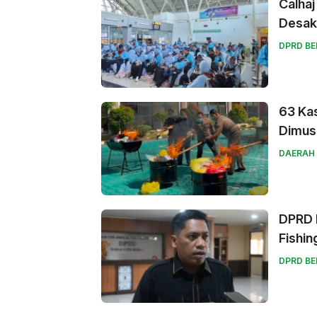
Calhaj
Desak
DPRD B
63 Kas
Dimus
DAERAH
DPRD B
Fishin
DPRD B