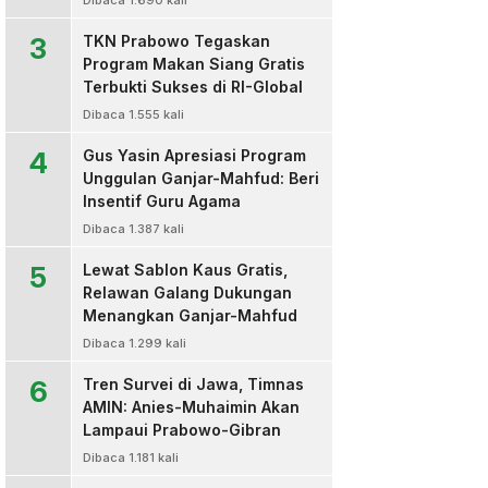
Dibaca 1.690 kali
3
TKN Prabowo Tegaskan
Program Makan Siang Gratis
Terbukti Sukses di RI-Global
Dibaca 1.555 kali
4
Gus Yasin Apresiasi Program
Unggulan Ganjar-Mahfud: Beri
Insentif Guru Agama
Dibaca 1.387 kali
5
Lewat Sablon Kaus Gratis,
Relawan Galang Dukungan
Menangkan Ganjar-Mahfud
Dibaca 1.299 kali
6
Tren Survei di Jawa, Timnas
AMIN: Anies-Muhaimin Akan
Lampaui Prabowo-Gibran
Dibaca 1.181 kali