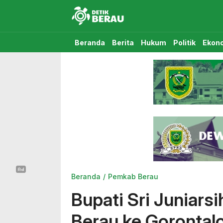
Detikberau.com
Media Diskusi Rakyat
Beranda
Berita
Hukum
Politik
Ekon
Beranda
Pemkab Berau
Bupati Sri Juniar
Berau ke Gorontal