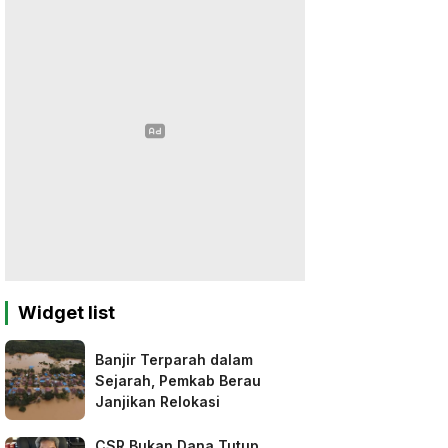
Widget list
Banjir Terparah dalam
Sejarah, Pemkab Berau
Janjikan Relokasi
CSR Bukan Dana Tutup