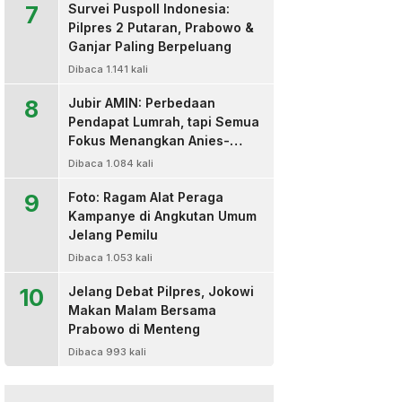
7
Survei Puspoll Indonesia:
Pilpres 2 Putaran, Prabowo &
Ganjar Paling Berpeluang
Dibaca 1.141 kali
8
Jubir AMIN: Perbedaan
Pendapat Lumrah, tapi Semua
Fokus Menangkan Anies-
Muhaimin
Dibaca 1.084 kali
9
Foto: Ragam Alat Peraga
Kampanye di Angkutan Umum
Jelang Pemilu
Dibaca 1.053 kali
10
Jelang Debat Pilpres, Jokowi
Makan Malam Bersama
Prabowo di Menteng
Dibaca 993 kali