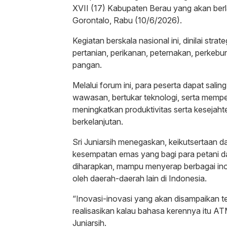
XVII (17) Kabupaten Berau yang akan berl
Gorontalo, Rabu (10/6/2026).
Kegiatan berskala nasional ini, dinilai str
pertanian, perikanan, peternakan, perke
pangan.
Melalui forum ini, para peserta dapat sal
wawasan, bertukar teknologi, serta memper
meningkatkan produktivitas serta kesejah
berkelanjutan.
Sri Juniarsih menegaskan, keikutsertaan 
kesempatan emas yang bagi para petani da
diharapkan, mampu menyerap berbagai ino
oleh daerah-daerah lain di Indonesia.
“Inovasi-inovasi yang akan disampaikan ters
realisasikan kalau bahasa kerennya itu ATM 
Juniarsih.