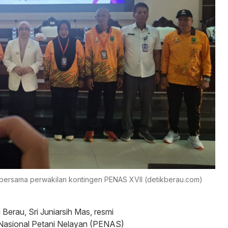
s bersama perwakilan kontingen PENAS XVII (detikberau.com)
Berau, Sri Juniarsih Mas, resmi
Nasional Petani Nelayan (PENAS)