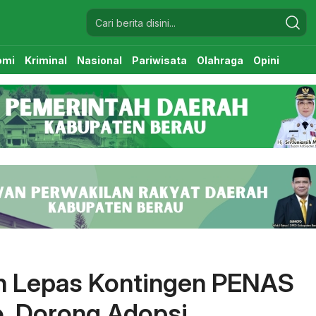
omi
Kriminal
Nasional
Pariwisata
Olahraga
Opini
sih Lepas Kontingen PENAS
o, Dorong Adopsi