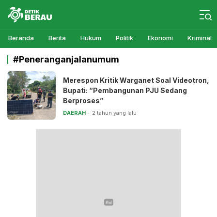
Detikberau.com
Media Diskusi Rakyat
Beranda
Berita
Hukum
Politik
Ekonomi
Kriminal
#Peneranganjalanumum
Merespon Kritik Warganet Soal Videotron,
Bupati: “Pembangunan PJU Sedang
Berproses”
DAERAH
2 tahun yang lalu