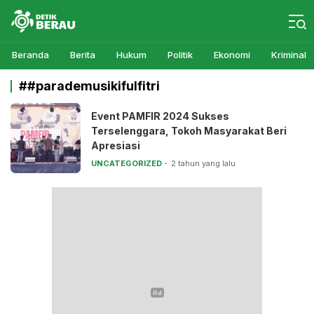
Detikberau.com
Media Diskusi Rakyat
Beranda
Berita
Hukum
Politik
Ekonomi
Kriminal
##parademusikifulfitri
Event PAMFIR 2024 Sukses
Terselenggara, Tokoh Masyarakat Beri
Apresiasi
UNCATEGORIZED
2 tahun yang lalu