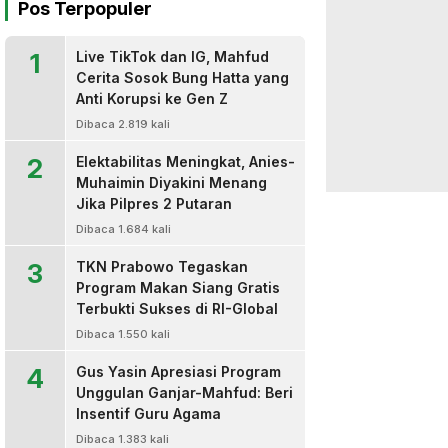
Pos Terpopuler
1
Live TikTok dan IG, Mahfud
Cerita Sosok Bung Hatta yang
Anti Korupsi ke Gen Z
Dibaca 2.819 kali
2
Elektabilitas Meningkat, Anies-
Muhaimin Diyakini Menang
Jika Pilpres 2 Putaran
Dibaca 1.684 kali
3
TKN Prabowo Tegaskan
Program Makan Siang Gratis
Terbukti Sukses di RI-Global
Dibaca 1.550 kali
4
Gus Yasin Apresiasi Program
Unggulan Ganjar-Mahfud: Beri
Insentif Guru Agama
Dibaca 1.383 kali