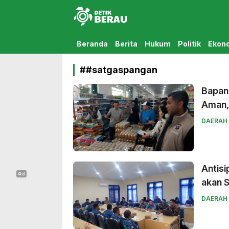
Detikberau.com
Media Diskusi Rakyat
Beranda
Berita
Hukum
Politik
Ekon
##satgaspangan
Bapan
Aman,
DAERAH
Antisi
akan S
DAERAH