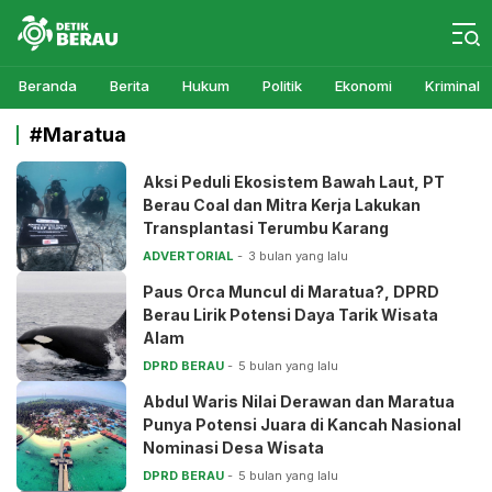
Detikberau.com
Media Diskusi Rakyat
Beranda
Berita
Hukum
Politik
Ekonomi
Kriminal
#Maratua
Aksi Peduli Ekosistem Bawah Laut, PT
Berau Coal dan Mitra Kerja Lakukan
Transplantasi Terumbu Karang
ADVERTORIAL
3 bulan yang lalu
Paus Orca Muncul di Maratua?, DPRD
Berau Lirik Potensi Daya Tarik Wisata
Alam
DPRD BERAU
5 bulan yang lalu
Abdul Waris Nilai Derawan dan Maratua
Punya Potensi Juara di Kancah Nasional
Nominasi Desa Wisata
DPRD BERAU
5 bulan yang lalu