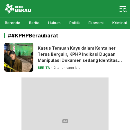
Detikberau.com
Media Diskusi Rakyat
Beranda
Berita
Hukum
Politik
Ekonomi
Kriminal
##KPHPBeraubarat
Kasus Temuan Kayu dalam Kontainer
Terus Bergulir, KPHP Indikasi Dugaan
Manipulasi Dokumen sedang Identitas
Pelaku Masih Samar
BERITA
2 tahun yang lalu