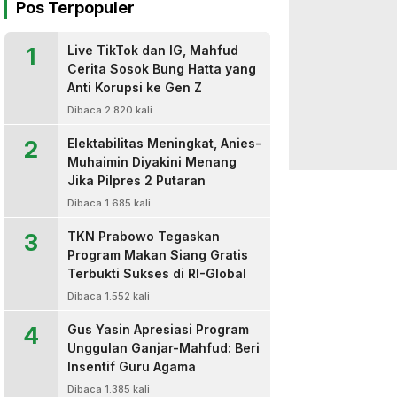
Pos Terpopuler
1
Live TikTok dan IG, Mahfud
Cerita Sosok Bung Hatta yang
Anti Korupsi ke Gen Z
Dibaca 2.820 kali
2
Elektabilitas Meningkat, Anies-
Muhaimin Diyakini Menang
Jika Pilpres 2 Putaran
Dibaca 1.685 kali
3
TKN Prabowo Tegaskan
Program Makan Siang Gratis
Terbukti Sukses di RI-Global
Dibaca 1.552 kali
4
Gus Yasin Apresiasi Program
Unggulan Ganjar-Mahfud: Beri
Insentif Guru Agama
Dibaca 1.385 kali