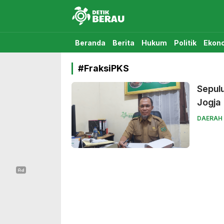
Detikberau.com
Media Diskusi Rakyat
Beranda
Berita
Hukum
Politik
Ekon
#FraksiPKS
Sepulu
Jogja
DAERAH